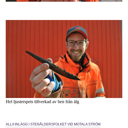
Hel ljusterspets tillverkad av ben från älg
ALLA INLÄGG I STENÅLDERSFOLKET VID MOTALA STRÖM