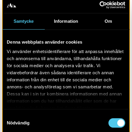
Just nu grävs det upp mycket yngre material. Vi kallar
det gärna för störningar, men ibland kan man hitta nåt
fint även bland dessa.
Samtycke
Information
Om
Denna webbplats använder cookies
Vi använder enhetsidentifierare för att anpassa innehållet
och annonserna till användarna, tillhandahålla funktioner
för sociala medier och analysera vår trafik. Vi
vidarebefordrar även sådana identifierare och annan
information från din enhet till de sociala medier och
annons- och analysföretag som vi samarbetar med.
Dessa kan i sin tur kombinera informationen med annan
information som du har tillhandahållit eller som de har
samlat in när du har använt deras tjänster.
Jonas Bergman och Håkan Ranheden är på plats även
Samtyckesval
idag för att fortsätta arbetet. Här i diskussion med Sara
Nödvändig
Gummesson.