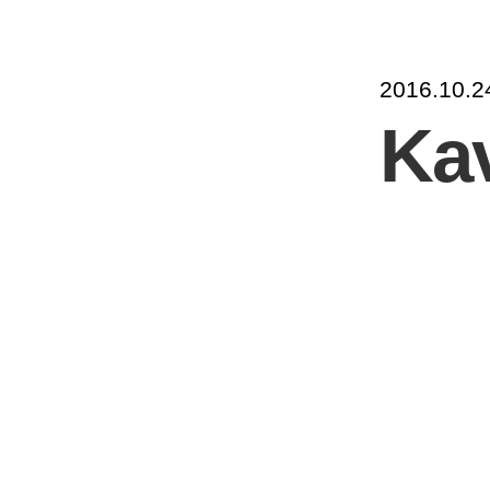
2016.10.2
Ka
Fynd under m
Små millimete
själva luddet 
rester av dju
förekommer de