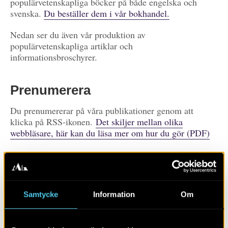
populärvetenskapliga böcker på både engelska och
svenska.
Du beställer dem i vår bokhandel.
Nedan ser du även vår produktion av
populärvetenskapliga artiklar och
informationsbroschyrer.
Prenumerera
Du prenumererar på våra publikationer genom att
klicka på RSS-ikonen.
Det skiljer mellan olika
webbläsare, här kan du läsa mer om hur du gör (PDF)
Prenumerera på
publikationer
Visa alla
Artiklar
Böcker/tidskrifter
Samtycke
Information
Om
Populärvetenskap
Rapporter
Skola
Övrigt