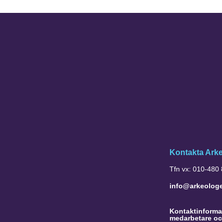
Kontakta Ark
Tfn vx: 010-480
info@arkeolog
Kontaktinformat
medarbetare oc