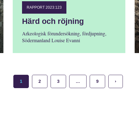
RAPPORT 2023:123
Härd och röjning
Arkeologisk förundersökning, fördjupning,
Södermanland Louise Evanni
1
2
3
…
9
›