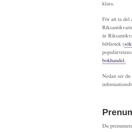
klara.
För att ta del
Riksantikvari
är Riksantikv
bibliotek (
sök
populärvetens
bokhandel.
Nedan ser du 
informationsb
Prenu
Du prenumerer