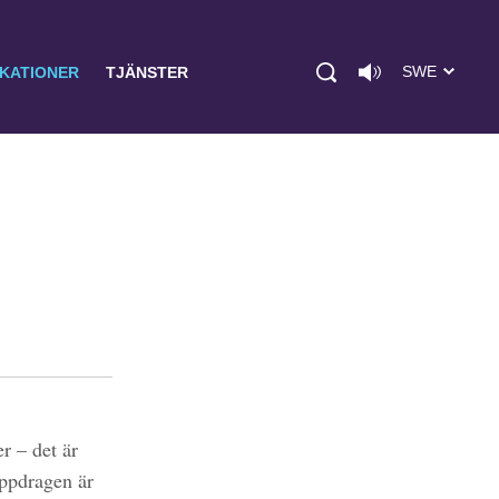
SWE
IKATIONER
TJÄNSTER
r – det är
uppdragen är