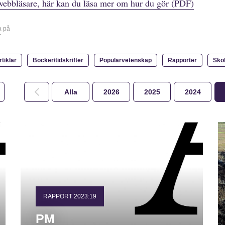
webbläsare, här kan du läsa mer om hur du gör (PDF)
a på
r
rtiklar
Böcker/tidskrifter
Populärvetenskap
Rapporter
Sko
Alla
2026
2025
2024
RAPPORT 2023:19
PM