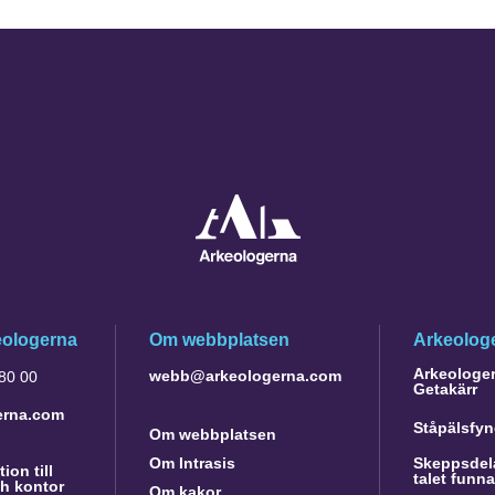
eologerna
Om webbplatsen
Arkeologe
Arkeologer 
webb@arkeologerna.com
 80 00
Getakärr
erna.com
Ståpälsfyn
Om webbplatsen
Om Intrasis
Skeppsdela
ion till
talet funn
h kontor
Om kakor