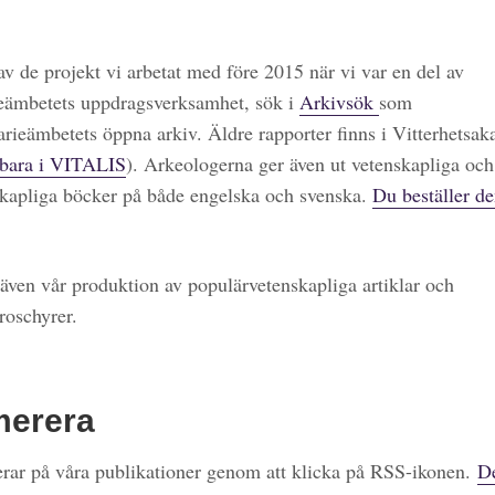
 av de projekt vi arbetat med före 2015 när vi var en del av
eämbetets uppdragsverksamhet, sök i
Arkivsök
som
arieämbetets öppna arkiv. Äldre rapporter finns i Vitterhetsa
bara i VITALIS
). Arkeologerna ger även ut vetenskapliga och
kapliga böcker på både engelska och svenska.
Du beställer de
även vår produktion av populärvetenskapliga artiklar och
roschyrer.
merera
ar på våra publikationer genom att klicka på RSS-ikonen.
De