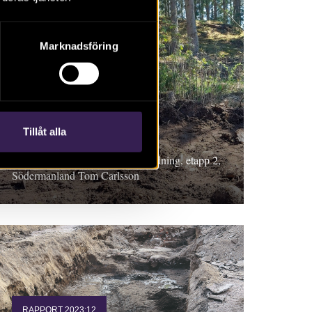
Marknadsföring
Ostlänken
Tillåt alla
Kompletterande arkeologisk utredning, etapp 2,
Södermanland Tom Carlsson
RAPPORT 2023:12