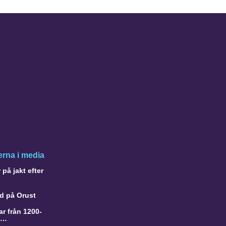
rna i media
på jakt efter
d på Orust
r från 1200-
a…