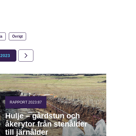
la
Övrigt
2023
2022
2021
2020
2019
2018
RAPPORT 2023:87
Hulje – gårdstun och
åkerytor från stenålder
till järnålder