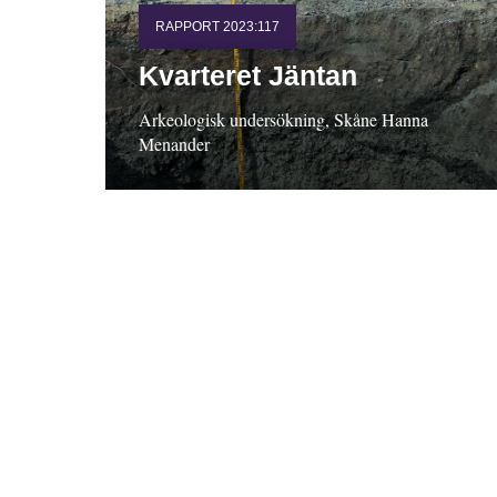
RAPPORT 2023:117
Kvarteret Jäntan
Arkeologisk undersökning, Skåne Hanna
Menander