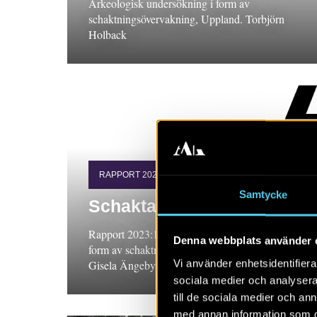
Arkeologisk undersökning i form av
schaktningsövervakning, Uppland. Torbjörn
Holback
RAPPORT 2023:103
Samtycke
Schaktat för VA-ledning
Rapport 2023:103. Arkeologisk undersökning i
Denna webbplats använder 
form av schaktningsövervakning, Halland.
Vi använder enhetsidentifierar
Gisela Ängeby
sociala medier och analysera 
till de sociala medier och a
med annan information som du 