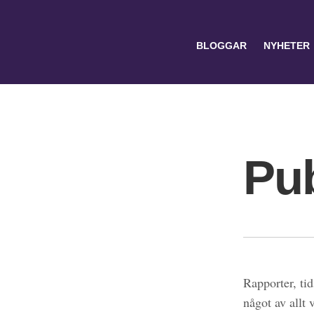
BLOGGAR
NYHETER
Pub
Search
for:
Rapporter, tid
något av allt