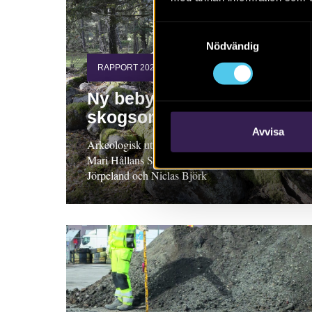
Samtyckesval
Nödvändig
RAPPORT 2023:128
Ny bebyggelse genom
skogsområdet Lunsen
Avvisa
Arkeologisk utredning, steg 1, Uppland Ann-
Mari Hållans Stenholm, Lena Beronius
Jörpeland och Niclas Björk