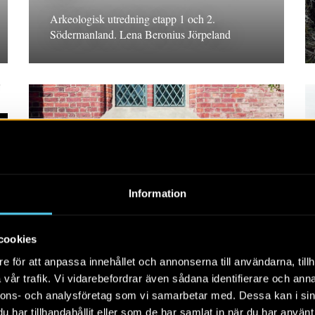
Arkeologisk utredning etapp 1 och 2.
Södermanland. Lena Beronius Jörpeland
RAPPORT 2023:35
Information
Kyrka på kyrka – Vårfru i
Skänninge
cookies
Arkeologisk förundersökning, Östergötland.
e för att anpassa innehållet och annonserna till användarna, tillh
Rikard Hedvall
vår trafik. Vi vidarebefordrar även sådana identifierare och anna
nnons- och analysföretag som vi samarbetar med. Dessa kan i sin
har tillhandahållit eller som de har samlat in när du har använt 