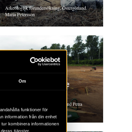
Arkeologisk förundersökning, Östergötland.
Maria Petersson
RAPPORT 2023:130
Om
Sju hus från yngre
stenålder
Arkeologisk undersökning, Halland Petra
andahålla funktioner för
Nordin
n information från din enhet
 tur kombinera informationen
deras tjänster.