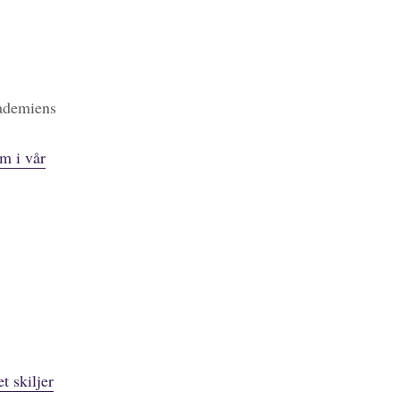
kademiens
m i vår
t skiljer