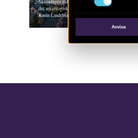
Skänninges äldre historia, med utgångpunkt i
det arkeologiska materialet. Rikard Hedvall,
Karin Lindeblad och Hanna Menander
Avvisa