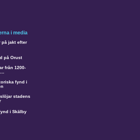
rna i media
på jakt efter
d på Orust
r från 1200-
a…
oriska fynd i
en
slöjar stadens
r
ynd i Skälby