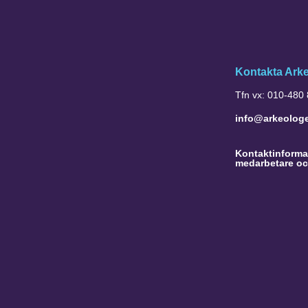
Kontakta Ark
Tfn vx: 010-480
info@arkeolog
Kontaktinformat
medarbetare oc