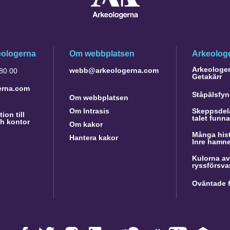
eologerna
Om webbplatsen
Arkeologe
Arkeologer 
webb@arkeologerna.com
 80 00
Getakärr
erna.com
Ståpälsfyn
Om webbplatsen
Om Intrasis
Skeppsdela
ion till
talet funn
h kontor
Om kakor
Många hist
Hantera kakor
Inre hamn
Kulorna av
ryssförsva
Oväntade f