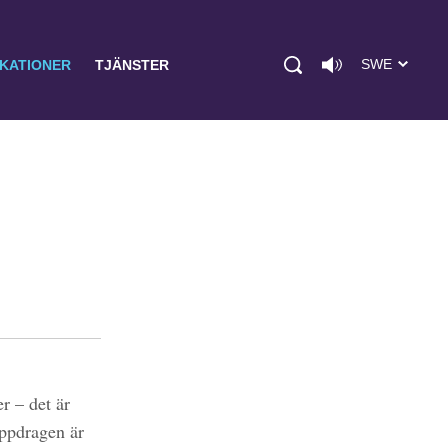
SWE
IKATIONER
TJÄNSTER
r – det är
uppdragen är