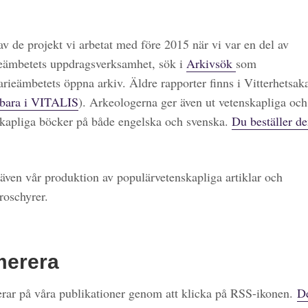
 av de projekt vi arbetat med före 2015 när vi var en del av
eämbetets uppdragsverksamhet, sök i
Arkivsök
som
arieämbetets öppna arkiv. Äldre rapporter finns i Vitterhetsa
bara i VITALIS
). Arkeologerna ger även ut vetenskapliga och
kapliga böcker på både engelska och svenska.
Du beställer de
även vår produktion av populärvetenskapliga artiklar och
roschyrer.
merera
ar på våra publikationer genom att klicka på RSS-ikonen.
De