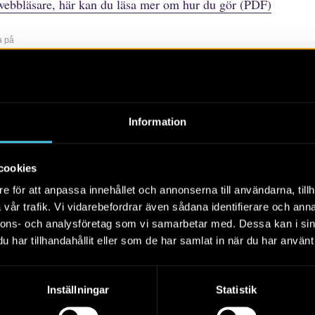
webbläsare, här kan du läsa mer om hur du gör (PDF)
a på
r
rtiklar
Böcker/tidskrifter
Populärvetenskap
Rapporter
Sko
Information
Alla
2026
2025
2024
cookies
e för att anpassa innehållet och annonserna till användarna, tillh
vår trafik. Vi vidarebefordrar även sådana identifierare och anna
nnons- och analysföretag som vi samarbetar med. Dessa kan i sin
har tillhandahållit eller som de har samlat in när du har använt 
Inställningar
Statistik