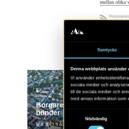
mellan olika 
Prenumerer
publikatione
Visa alla
A
Samtycke
Denna webbplats använder 
Vi använder enhetsidentifierar
sociala medier och analysera 
till de sociala medier och a
med annan information som du 
Borgare, bröder och
bönder
Samtyckesval
Nödvändig
Bok 2013. I denna bok ges en samlad bild av