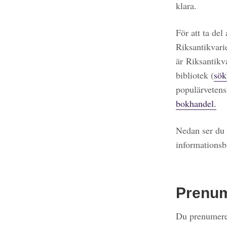
klara.
För att ta del
Riksantikvari
är Riksantikv
bibliotek (
sök
populärvetens
bokhandel.
Nedan ser du 
informationsb
Prenu
Du prenumerer