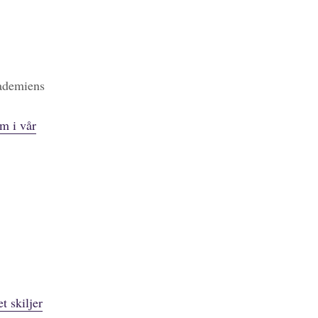
kademiens
m i vår
t skiljer