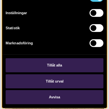
Inställningar
Statistik
Marknadsföring
RAPPORT 2018:115
Vägplan för sträckan Rälla–Algutsrum
Tillåt alla
Tillåt urval
Avvisa