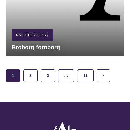
RAPPORT 2018:127
Broborg fornborg
1
2
3
…
11
›