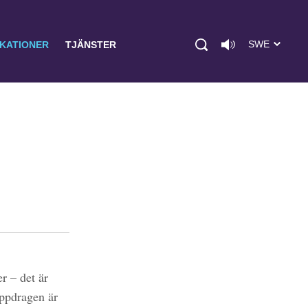
SWE
IKATIONER
TJÄNSTER
r – det är
uppdragen är