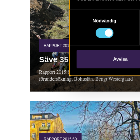
Samtyckesval
Nödvändig
RAPPORT 2015:82
Säve 353 och 354
Avvisa
Rapport 2015:82. Arkeologisk
förundersökning, Bohuslän. Bengt Westergaard
RAPPORT 2015:69