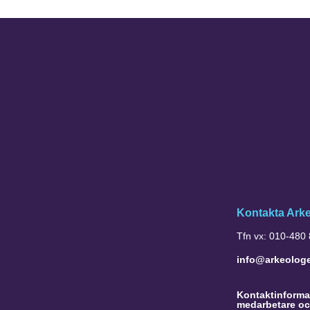
Kontakta Ark
Tfn vx: 010-480
info@arkeolog
Kontaktinformat
medarbetare oc