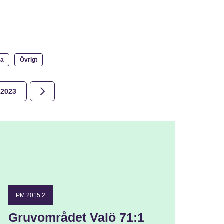
la
Övrigt
2023
2022
2021
2020
2019
2018
PM 2015:2
Gruvområdet Valö 71:1