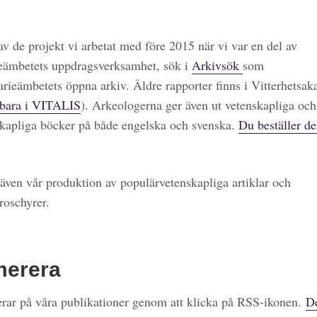
 av de projekt vi arbetat med före 2015 när vi var en del av
eämbetets uppdragsverksamhet, sök i
Arkivsök
som
arieämbetets öppna arkiv. Äldre rapporter finns i Vitterhetsa
bara i VITALIS
). Arkeologerna ger även ut vetenskapliga och
kapliga böcker på både engelska och svenska.
Du beställer de
även vår produktion av populärvetenskapliga artiklar och
roschyrer.
merera
ar på våra publikationer genom att klicka på RSS-ikonen.
De