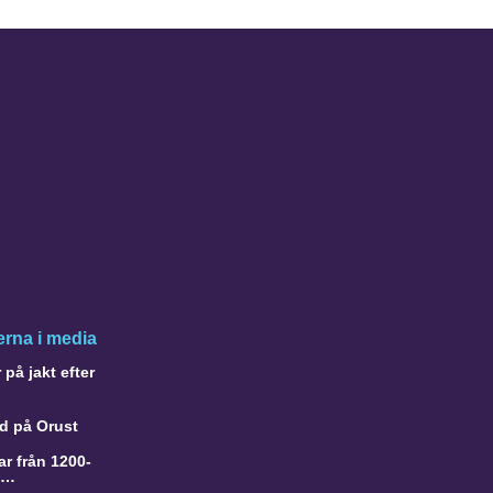
rna i media
på jakt efter
d på Orust
r från 1200-
a…