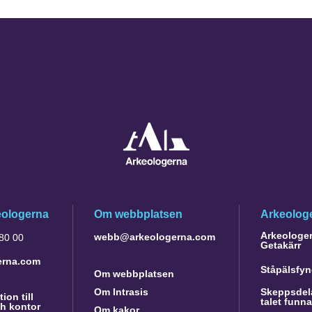
eologerna
Om webbplatsen
Arkeologe
Arkeologer 
webb@arkeologerna.com
 80 00
Getakärr
erna.com
Ståpälsfyn
Om webbplatsen
Om Intrasis
Skeppsdela
ion till
talet funn
h kontor
Om kakor