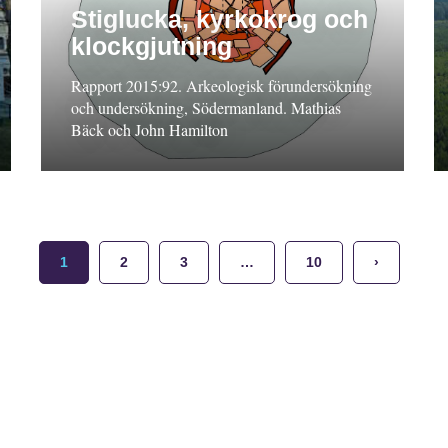
Stiglucka, kyrkokrog och
klockgjutning
Rapport 2015:92. Arkeologisk förundersökning
och undersökning, Södermanland. Mathias
Bäck och John Hamilton
1
2
3
…
10
›