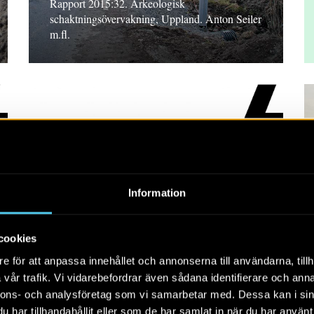
Rapport 2015:32. Arkeologisk
schaktningsövervakning, Uppland. Anton Seiler
m.fl.
RAPPORT 2015:74
Information
Omdragning av
kraftledning
cookies
Rapport 2015:74. Arkeologisk
e för att anpassa innehållet och annonserna till användarna, tillh
förundersökning, Södermanland. Ulf Strucke
vår trafik. Vi vidarebefordrar även sådana identifierare och anna
nnons- och analysföretag som vi samarbetar med. Dessa kan i sin
har tillhandahållit eller som de har samlat in när du har använt 