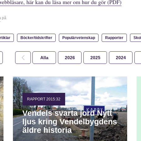
webbläsare, här kan du läsa mer om hur du gör (PDF)
a på
r
rtiklar
Böcker/tidskrifter
Populärvetenskap
Rapporter
Sko
Alla
2026
2025
2024
RAPPORT 2015:32
Vendels svarta jord Nytt
ljus kring Vendelbygdens
äldre historia