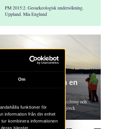
PM 2015:2. Geoarkeologisk undersökning,
Uppland. Mia Englund
RAPPORT 2015:93
Om
Ett träföremål från en
neolitisk vik
Rapport 2015:93. Arkeologisk utredning och
andahålla funktioner för
undersökning, Uppland. Niclas Björck
n information från din enhet
 tur kombinera informationen
deras tjänster.