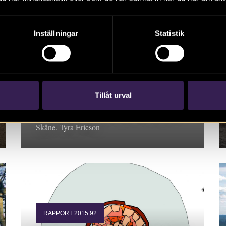
Inställningar
Statistik
RAPPORT 2015:62
Ödåkra 4:4 –
förhistoriska
boplatslämningar
Tillåt urval
Rapport 2015:62. Arkeologisk utredning 2015,
Skåne. Tyra Ericson
RAPPORT 2015:92