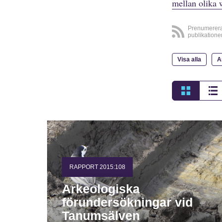
mellan olika 
Prenumerer
publikatione
Visa alla
A
RAPPORT 2015:108
Arkeologiska
förundersökningar vid
Tanumsälven