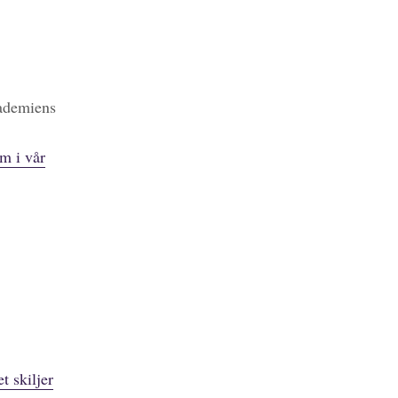
kademiens
m i vår
t skiljer