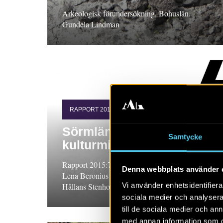
Arkeologisk förundersökning, Bohuslän.
Gundela Lindman
RAPPORT 2015:73
Sörmländska torp i
Samtycke
kulturmiljövården
Rapport 2015:73. FoU-projekt, Södermanland.
Denna webbplats använder 
Lena Beronius Jörpeland och Ann-Mari
Vi använder enhetsidentifierar
Hållans Stenholm
sociala medier och analysera 
till de sociala medier och a
med annan information som du 