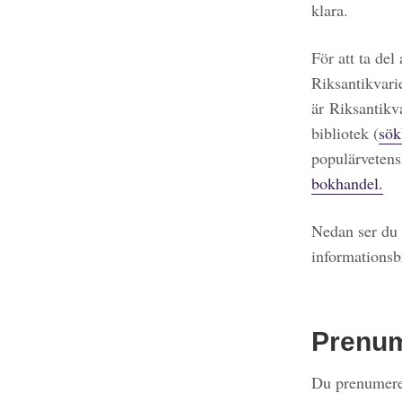
klara.
För att ta del
Riksantikvari
är Riksantikv
bibliotek (
sök
populärvetens
bokhandel.
Nedan ser du 
informationsb
Prenu
Du prenumerer