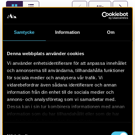
Alla
2026
Samtycke
Information
Om
Denna webbplats använder cookies
Vi använder enhetsidentifierare för att anpassa innehållet
och annonserna till användarna, tillhandahålla funktioner
för sociala medier och analysera vår trafik. Vi
vidarebefordrar även sådana identifierare och annan
information från din enhet till de sociala medier och
annons- och analysföretag som vi samarbetar med.
RAPPORT 2014:169
Dessa kan i sin tur kombinera informationen med annan
information som du har tillhandahållit eller som de har
Arkeologisk utredning i Stockevik
samlat in när du har använt deras tjänster.
Samtyckesval