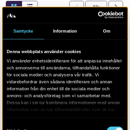
Alla
2026
Samtycke
Information
Om
Denna webbplats använder cookies
Vi använder enhetsidentifierare för att anpassa innehållet
och annonserna till användarna, tillhandahålla funktioner
för sociala medier och analysera vår trafik. Vi
vidarebefordrar även sådana identifierare och annan
information från din enhet till de sociala medier och
annons- och analysföretag som vi samarbetar med.
RAPPORT 2014:169
Dessa kan i sin tur kombinera informationen med annan
information som du har tillhandahållit eller som de har
Arkeologisk utredning i Stockevik
samlat in när du har använt deras tjänster.
Samtyckesval