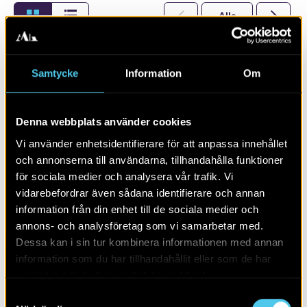
Alla
2026
Samtycke
Information
Om
Denna webbplats använder cookies
Vi använder enhetsidentifierare för att anpassa innehållet
och annonserna till användarna, tillhandahålla funktioner
för sociala medier och analysera vår trafik. Vi
vidarebefordrar även sådana identifierare och annan
information från din enhet till de sociala medier och
annons- och analysföretag som vi samarbetar med.
RAPPORT 2014:169
Dessa kan i sin tur kombinera informationen med annan
information som du har tillhandahållit eller som de har
Arkeologisk utredning i Stockevik
samlat in när du har använt deras tjänster.
Samtyckesval