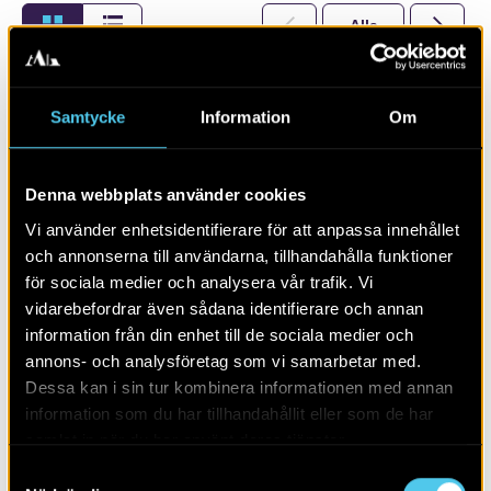
Alla
2026
Samtycke
Information
Om
Denna webbplats använder cookies
Vi använder enhetsidentifierare för att anpassa innehållet
och annonserna till användarna, tillhandahålla funktioner
för sociala medier och analysera vår trafik. Vi
vidarebefordrar även sådana identifierare och annan
information från din enhet till de sociala medier och
annons- och analysföretag som vi samarbetar med.
RAPPORT 2014:169
Dessa kan i sin tur kombinera informationen med annan
information som du har tillhandahållit eller som de har
Arkeologisk utredning i Stockevik
samlat in när du har använt deras tjänster.
Samtyckesval