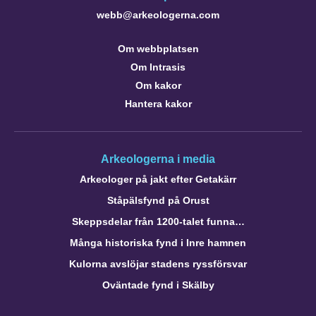
webb@arkeologerna.com
Om webbplatsen
Om Intrasis
Om kakor
Hantera kakor
Arkeologerna i media
Arkeologer på jakt efter Getakärr
Ståpälsfynd på Orust
Skeppsdelar från 1200-talet funna…
Många historiska fynd i Inre hamnen
Kulorna avslöjar stadens ryssförsvar
Oväntade fynd i Skälby