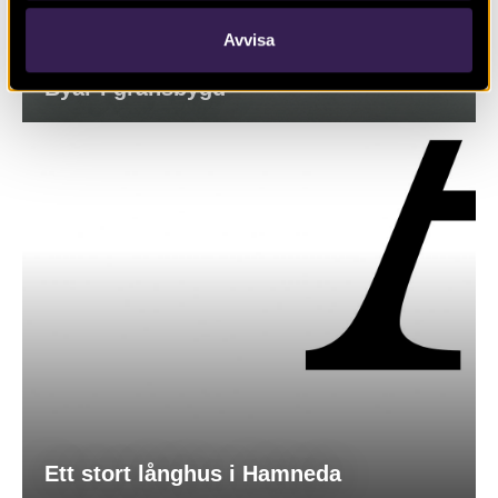
Avvisa
Byar i gränsbygd
Ett stort långhus i Hamneda