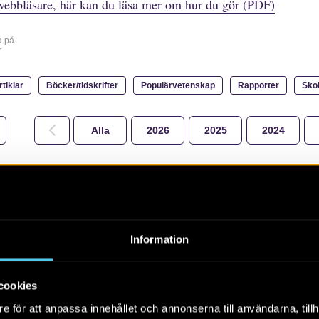
webbläsare, här kan du läsa mer om hur du gör (PDF)
a på
r
rtiklar
Böcker/tidskrifter
Populärvetenskap
Rapporter
Sko
Alla
2026
2025
2024
Information
De obesuttnas arkeologi
cookies
och kulturarv
e för att anpassa innehållet och annonserna till användarna, tillh