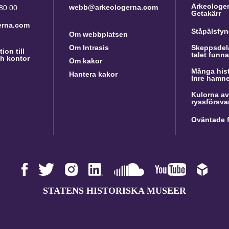
Arkeologer 
webb@arkeologerna.com
 80 00
Getakärr
erna.com
Ståpälsfyn
Om webbplatsen
Om Intrasis
Skeppsdela
ion till
talet funn
h kontor
Om kakor
Många hist
Hantera kakor
Inre hamn
Kulorna av
ryssförsva
Oväntade f
STATENS HISTORISKA MUSEER