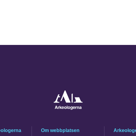
eologerna
Om webbplatsen
Arkeologe