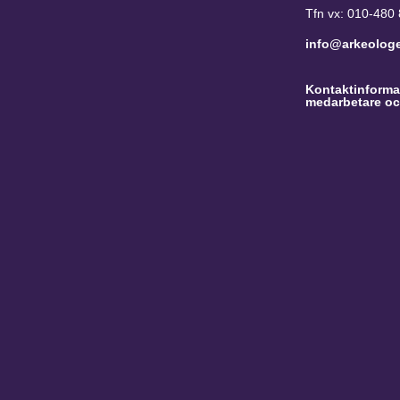
Tfn vx: 010-480
info@arkeolog
Kontaktinformat
medarbetare oc