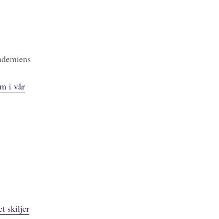
kademiens
m i vår
t skiljer