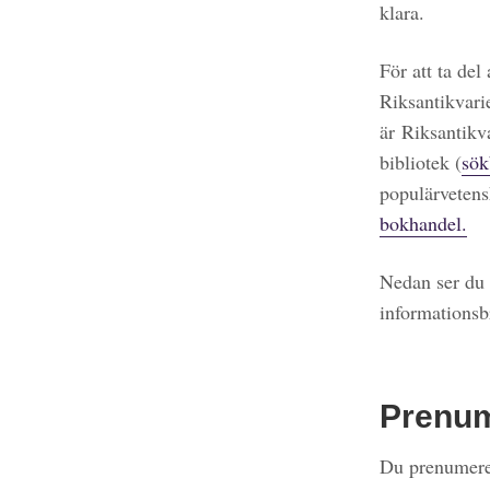
klara.
För att ta del
Riksantikvari
är Riksantikv
bibliotek (
sök
populärvetens
bokhandel.
Nedan ser du 
informationsb
Prenu
Du prenumerer