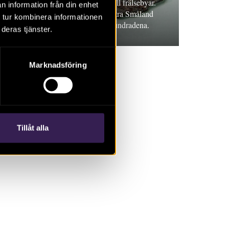
Artikel. Från vikingatida gårdar till frälsebyar.
n information från din enhet
Om människor och byar i sydvästra Småland
 tur kombinera informationen
och hur de förändrats genom århundradena.
deras tjänster.
Marknadsföring
Tillåt alla