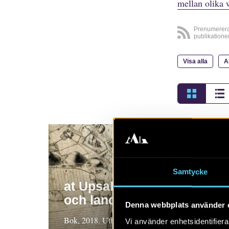
mellan olika 
Prenumerer
publikatione
Visa alla
A
Samtycke
at Upsalum – människor
och landskapande
Denna webbplats använder 
Bok, 2018. Utbyggnad av Ostkustbanan genom
Vi använder enhetsidentifierar