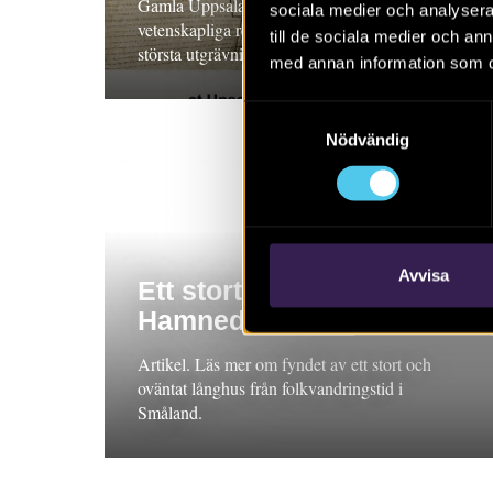
Gamla Uppsala. Nu presenteras de
sociala medier och analysera 
vetenskapliga resultaten från en av Sveriges
till de sociala medier och a
största utgrävningar i vår nya bok!
med annan information som du 
Samtyckesval
Nödvändig
Avvisa
Ett stort långhus i
Hamneda
Artikel. Läs mer om fyndet av ett stort och
oväntat långhus från folkvandringstid i
Småland.