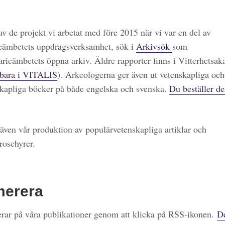
 av de projekt vi arbetat med före 2015 när vi var en del av
eämbetets uppdragsverksamhet, sök i
Arkivsök
som
arieämbetets öppna arkiv. Äldre rapporter finns i Vitterhetsa
bara i VITALIS
). Arkeologerna ger även ut vetenskapliga och
kapliga böcker på både engelska och svenska.
Du beställer de
även vår produktion av populärvetenskapliga artiklar och
roschyrer.
merera
ar på våra publikationer genom att klicka på RSS-ikonen.
De