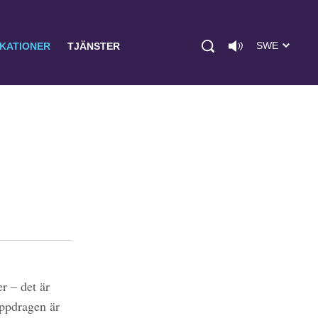
SWE
IKATIONER
TJÄNSTER
r – det är
uppdragen är