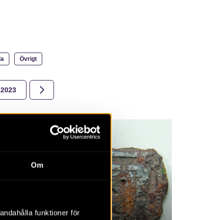
la
Övrigt
2023
2022
2021
2020
2019
2018
Om
Byar i gränsbygd
andahålla funktioner för