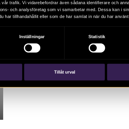
Artikel. De obesuttnas arkeologi och kulturarv
vår trafik. Vi vidarebefordrar även sådana identifierare och anna
(cirka 1700-1900). Martin Hansson, Pia
nnons- och analysföretag som vi samarbetar med. Dessa kan i sin
Nilsson, Eva Svensson
har tillhandahållit eller som de har samlat in när du har använt 
Inställningar
Statistik
Tillåt urval