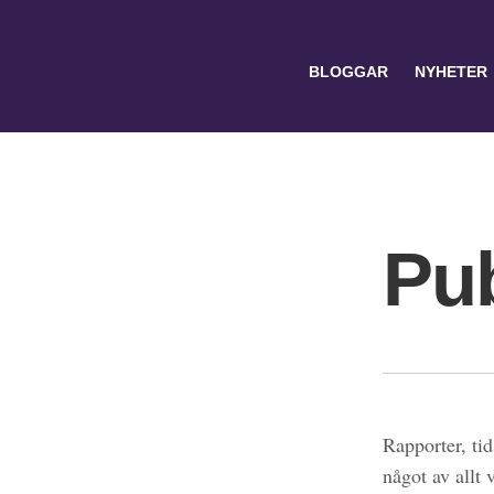
BLOGGAR
NYHETER
Pub
Search
for:
Rapporter, tid
något av allt