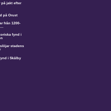
på jakt efter
d på Orust
r från 1200-
a…
oriska fynd i
en
slöjar stadens
r
ynd i Skälby