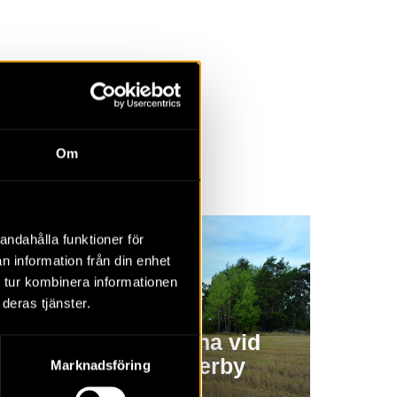
la
Övrigt
Om
2023
2022
2021
2020
2019
2018
andahålla funktioner för
n information från din enhet
 tur kombinera informationen
deras tjänster.
Järnåldersgårdarna vid
Kissmyran i Vackerby
Marknadsföring