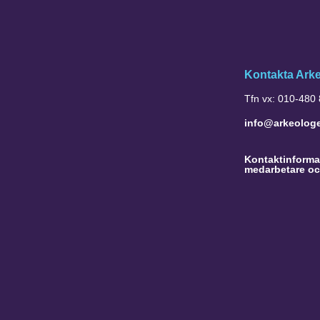
Kontakta Ark
Tfn vx: 010-480
info@arkeolog
Kontaktinformat
medarbetare oc