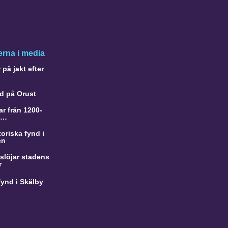
rna i media
på jakt efter
d på Orust
r från 1200-
a…
oriska fynd i
en
slöjar stadens
r
ynd i Skälby