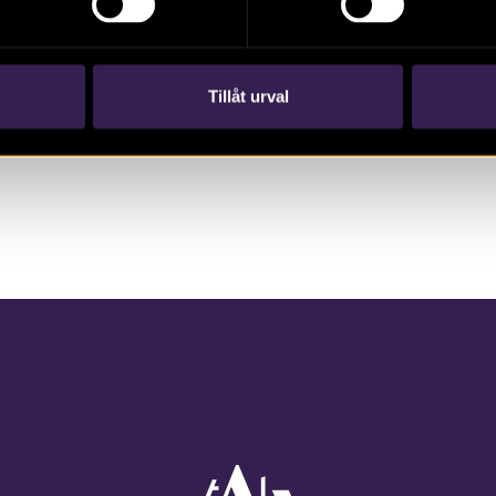
obesuttnas arkeologi – människor, metoder och
möjligheter. Pia Nilsson, Martin Hansson, Eva
Svensson
Tillåt urval