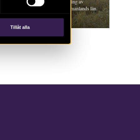
Populärvetenskaplig sammanfattning av
arkeologisk undersökning, Södermanlands län.
John Hamilton
Tillåt alla