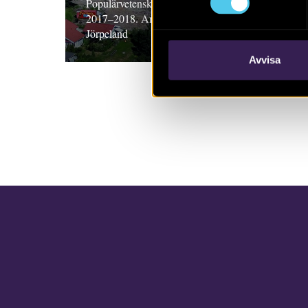
Populärvetenskaplig sammanfattning för Norrtil
2017–2018. Anton Seiler och Lena Beronius
Jörpeland
Avvisa