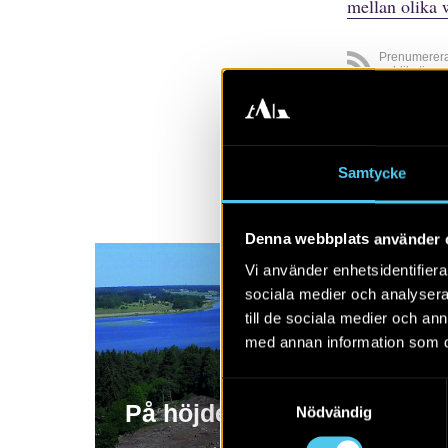
mellan olika 
Prenumerer
publikatione
Visa alla
A
Samtycke
Denna webbplats använder 
Vi använder enhetsidentifierar
sociala medier och analysera 
till de sociala medier och a
med annan information som du 
Samtyckesval
På höjden i Til
Nödvändig