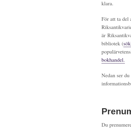
klara.
För att ta del
Riksantikvari
är Riksantikv
bibliotek (
sök
populärvetens
bokhandel.
Nedan ser du 
informationsb
Prenu
Du prenumerer