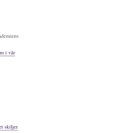
kademiens
m i vår
t skiljer