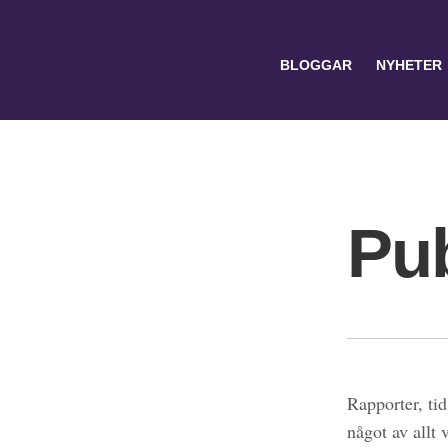
BLOGGAR
NYHETER
Pub
Search
for:
Rapporter, tid
något av allt