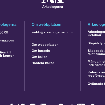
eologerna
Om webbplatsen
Arkeologe
Arkeologer 
webb@arkeologerna.com
 80 00
Getakärr
erna.com
Ståpälsfyn
Om webbplatsen
Om Intrasis
Skeppsdela
ion till
talet funn
h kontor
Om kakor
Många hist
Hantera kakor
Inre hamn
Kulorna av
ryssförsva
Oväntade f