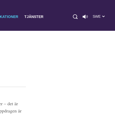
SWE
IKATIONER
TJÄNSTER
r – det är
uppdragen är