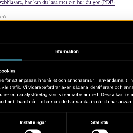
webbläsare, här kan du läsa mer om hur du gör (PDF)
a på
r
rtiklar
Böcker/tidskrifter
Populärvetenskap
Rapporter
Sko
Information
Alla
2026
2025
2024
cookies
e för att anpassa innehållet och annonserna till användarna, tillh
vår trafik. Vi vidarebefordrar även sådana identifierare och anna
nnons- och analysföretag som vi samarbetar med. Dessa kan i sin
har tillhandahållit eller som de har samlat in när du har använt 
De obesuttnas arkeologi
Inställningar
Statistik
Riksantikvarieämbetet 2020. FoU-rapport. De