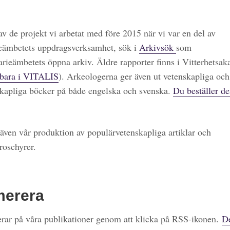
 av de projekt vi arbetat med före 2015 när vi var en del av
eämbetets uppdragsverksamhet, sök i
Arkivsök
som
arieämbetets öppna arkiv. Äldre rapporter finns i Vitterhetsa
bara i VITALIS
). Arkeologerna ger även ut vetenskapliga och
kapliga böcker på både engelska och svenska.
Du beställer de
även vår produktion av populärvetenskapliga artiklar och
roschyrer.
merera
ar på våra publikationer genom att klicka på RSS-ikonen.
De