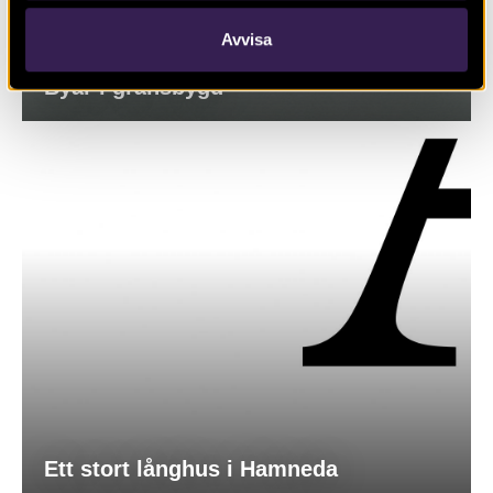
Avvisa
Byar i gränsbygd
Ett stort långhus i Hamneda