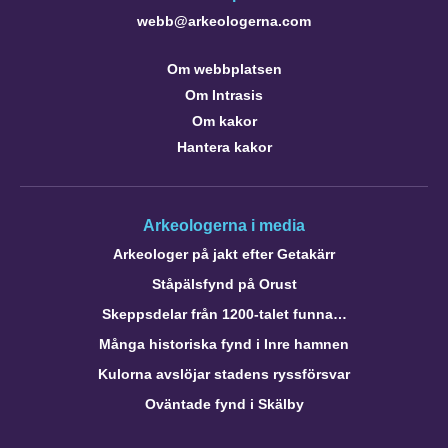
webb@arkeologerna.com
Om webbplatsen
Om Intrasis
Om kakor
Hantera kakor
Arkeologerna i media
Arkeologer på jakt efter Getakärr
Ståpälsfynd på Orust
Skeppsdelar från 1200-talet funna…
Många historiska fynd i Inre hamnen
Kulorna avslöjar stadens ryssförsvar
Oväntade fynd i Skälby