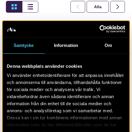
Alla
2026
Samtycke
Information
Om
Denna webbplats använder cookies
Vi använder enhetsidentifierare för att anpassa innehållet
och annonserna till användarna, tillhandahålla funktioner
för sociala medier och analysera vår trafik. Vi
vidarebefordrar även sådana identifierare och annan
RAPPORT 2023:2
information från din enhet till de sociala medier och
annons- och analysföretag som vi samarbetar med.
Fler boplatsområden vid Borgeby
Dessa kan i sin tur kombinera informationen med annan
information som du har tillhandahållit eller som de har
samlat in när du har använt deras tjänster.