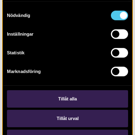
Samtyckesval
Nödvändig
Inställningar
Statistik
Marknadsföring
RAPPORT 2023:5
Hyttkammaren
Tillåt alla
‹
1
…
7
8
9
Tillåt urval