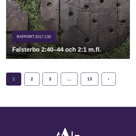
RAPPORT 2017:130
Falsterbo 2:40–44 och 2:1 m.fl.
1
2
3
…
13
›