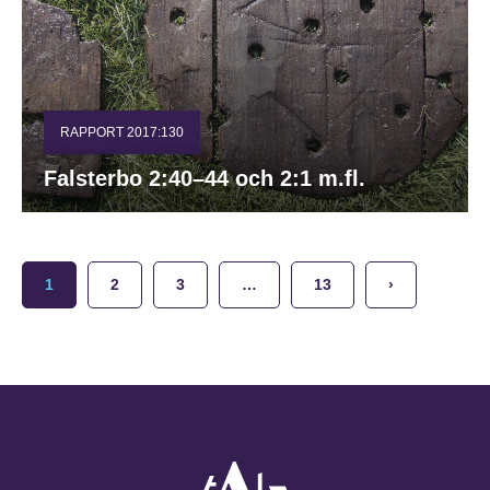
RAPPORT 2017:130
Falsterbo 2:40–44 och 2:1 m.fl.
1
2
3
…
13
›