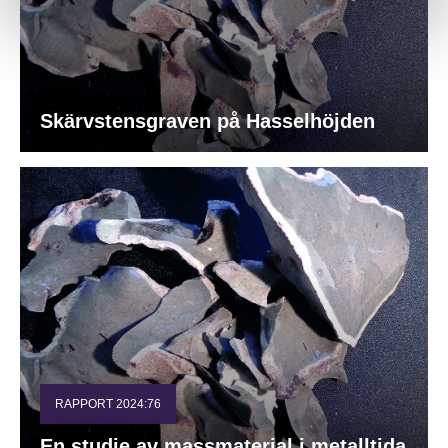
Skärvstensgraven på Hasselhöjden
RAPPORT 2024:76
En studie av massmaterial i metalltida