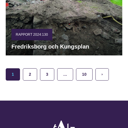
RAPPORT 2024:130
Fredriksborg och Kungsplan
1
2
3
…
10
›