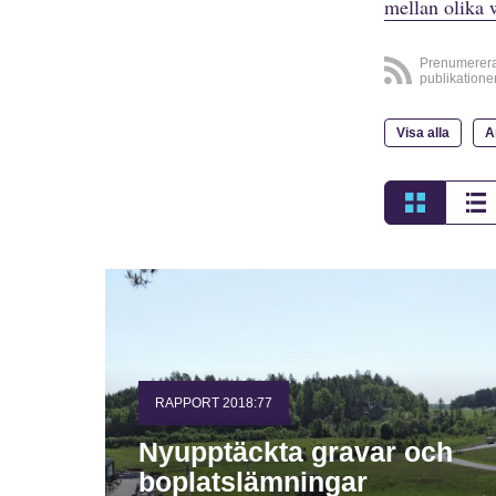
mellan olika 
Prenumerer
publikatione
Visa alla
A
RAPPORT 2018:77
Nyupptäckta gravar och
boplatslämningar