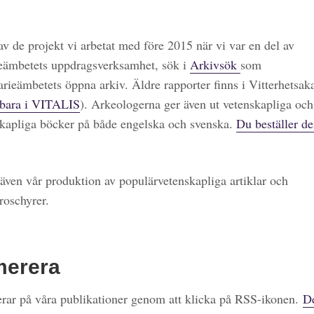
 av de projekt vi arbetat med före 2015 när vi var en del av
eämbetets uppdragsverksamhet, sök i
Arkivsök
som
arieämbetets öppna arkiv. Äldre rapporter finns i Vitterhetsa
bara i VITALIS
). Arkeologerna ger även ut vetenskapliga och
kapliga böcker på både engelska och svenska.
Du beställer de
även vår produktion av populärvetenskapliga artiklar och
roschyrer.
merera
ar på våra publikationer genom att klicka på RSS-ikonen.
De