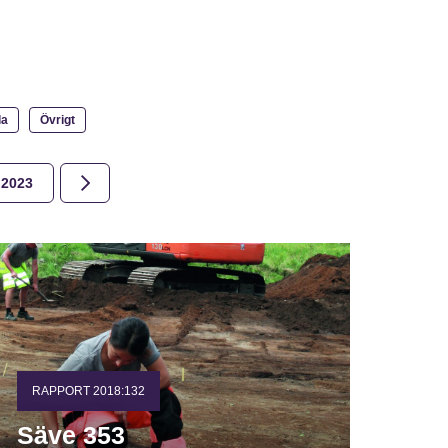
la
Övrigt
2023
2022
2021
2020
2019
2018
RAPPORT 2018:132
Säve 353