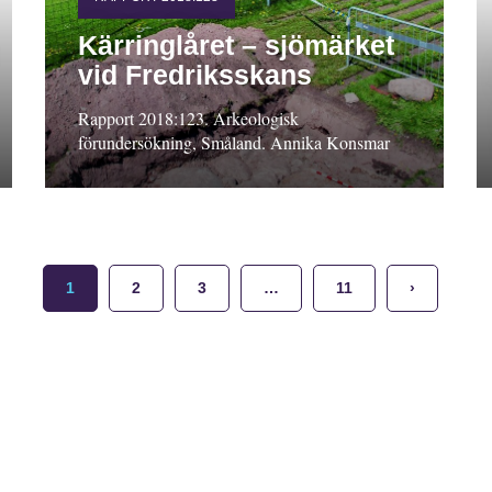
Kärringlåret – sjömärket
vid Fredriksskans
Rapport 2018:123. Arkeologisk
förundersökning, Småland. Annika Konsmar
1
2
3
…
11
›