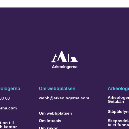
eologerna
Om webbplatsen
Arkeologe
Arkeologer 
webb@arkeologerna.com
 80 00
Getakärr
erna.com
Ståpälsfyn
Om webbplatsen
Om Intrasis
Skeppsdela
ion till
talet funn
h kontor
Om kakor