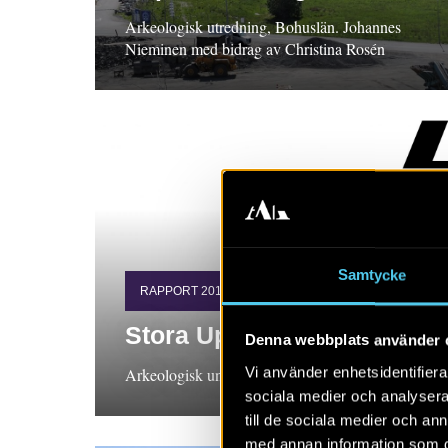
Arkeologisk utredning, Bohuslän. Johannes
Nieminen med bidrag av Christina Rosén
Samtycke
RAPPORT 2018:52
Stora Uppåkra 8:8. UAC
Denna webbplats använder 
Vi använder enhetsidentifierar
Arkeologisk undersökning, Skåne Kennet Stark
sociala medier och analysera 
till de sociala medier och a
med annan information som du 