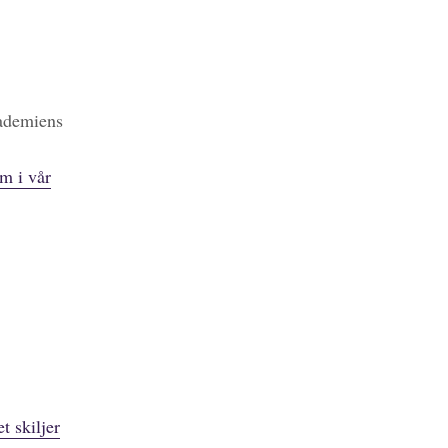
kademiens
m i vår
t skiljer