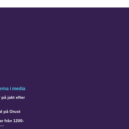
rna i media
på jakt efter
d på Orust
r från 1200-
a…