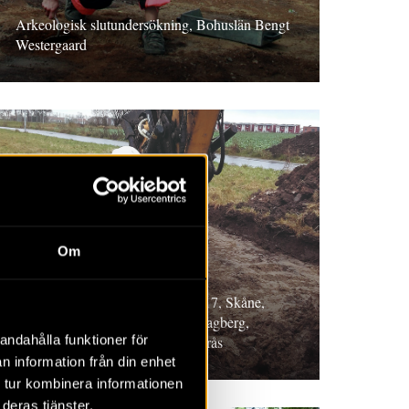
Arkeologisk slutundersökning, Bohuslän Bengt
Westergaard
RAPPORT 2018:89
Om
Stångby 5:28
Arkeologisk förundersökning 2017, Skåne,
Magnus Artursson, Christoﬀer Hagberg,
andahålla funktioner för
Mathilda Kjällquist och Per Lagerås
n information från din enhet
 tur kombinera informationen
deras tjänster.