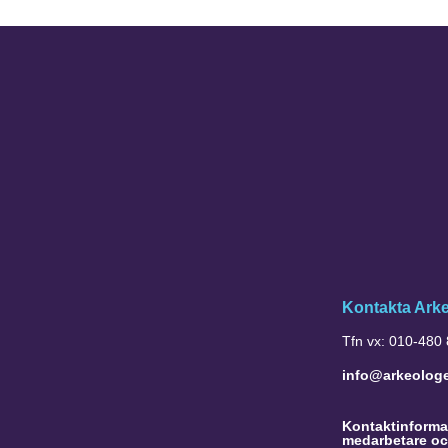
Kontakta Ark
Tfn vx: 010-480
info@arkeolog
Kontaktinformat
medarbetare oc