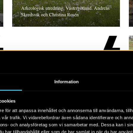
Arkeologisk utredning, Västergötland. Andreas
Skredsvik och Christina Rosén
RAPPORT 2018:20
Information
Östra Torn 29:8
cookies
Arkeologisk utredning steg 2, Skåne län Kennet
e för att anpassa innehållet och annonserna till användarna, tillh
Stark
vår trafik. Vi vidarebefordrar även sådana identifierare och anna
nnons- och analysföretag som vi samarbetar med. Dessa kan i sin
har tillhandahållit eller som de har samlat in när du har använt 