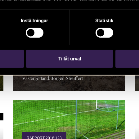
Inställningar
Statistik
RAPPORT 2018:118
E20 Bälinge–Siene
Tillåt urval
Rapport 2018:118. Arkeologisk undersökning,
Västergötland. Jörgen Streiffert
RAPPORT 2018:123