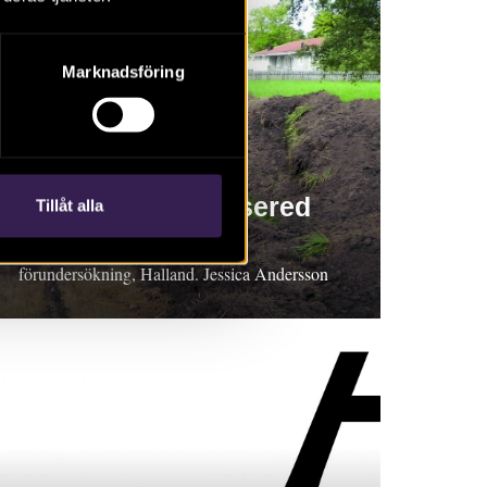
Marknadsföring
RAPPORT 2018:129
En boplats i Algusered
Tillåt alla
Rapport 2018:129. Arkeologisk
förundersökning, Halland. Jessica Andersson