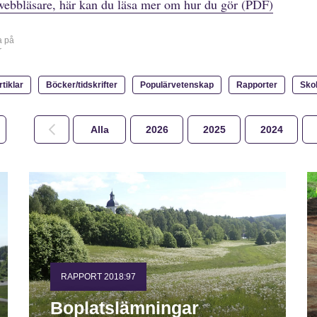
webbläsare, här kan du läsa mer om hur du gör (PDF)
a på
r
rtiklar
Böcker/tidskrifter
Populärvetenskap
Rapporter
Sko
Alla
2026
2025
2024
RAPPORT 2018:97
Boplatslämningar