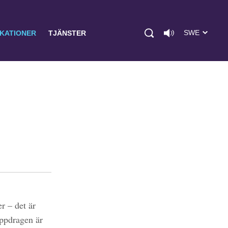
SWE
IKATIONER
TJÄNSTER
r – det är
uppdragen är