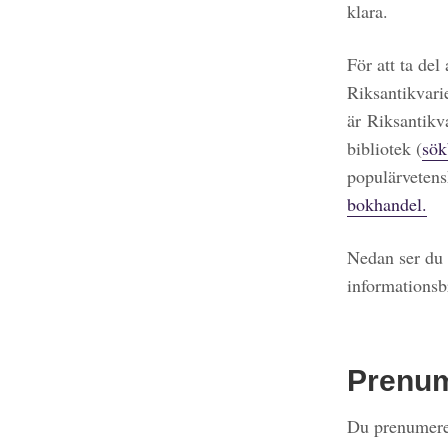
klara.
För att ta del
Riksantikvari
är Riksantikv
bibliotek (
sök
populärvetens
bokhandel.
Nedan ser du 
informationsb
Prenu
Du prenumerer