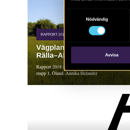
Samtyckesval
Nödvändig
RAPPORT 2018:115
Vägplan för sträckan
Rälla–Algutsrum
Avvisa
Rapport 2018:115. Arkeologisk utredning,
etapp 1, Öland. Annika Helander