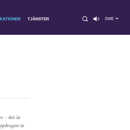
SWE
IKATIONER
TJÄNSTER
r – det är
uppdragen är