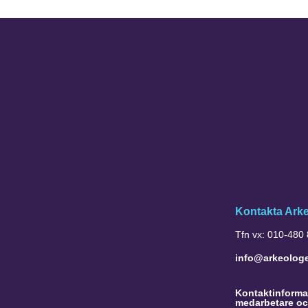
Kontakta Ark
Tfn vx: 010-480
info@arkeolog
Kontaktinformat
medarbetare oc