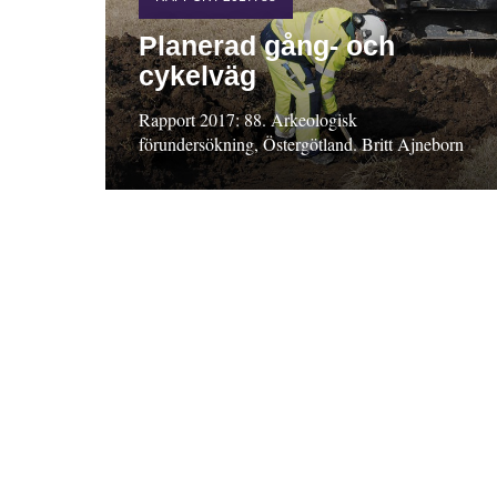
Planerad gång- och
cykelväg
Rapport 2017: 88. Arkeologisk
förundersökning, Östergötland. Britt Ajneborn