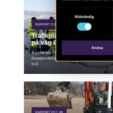
Samtyckesval
Nödvändig
RAPPORT 2017:127
Trafikplats Lunds Södra
på väg E22
Avvisa
Rapport 2017:127. Arkeologisk
förundersökning 2016, Skåne. Anne Carlie
m.fl.
RAPPORT 2017: 88