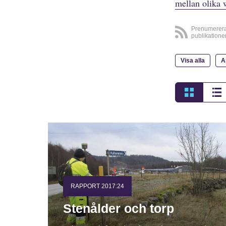
mellan olika 
Prenumerer
publikatione
Visa alla
A
RAPPORT 2017:24
Stenålder och torp