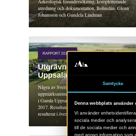
Arkeologisk förundersökning, kompletterande
utredning och dokumentation, Bohuslän. Glenn
Johansson och Gundela Lindman
RAPPORT 2017:1
Utgrävningarna i Gamla
Uppsala
Samtycke
Några av Sveriges största och mest
uppmärksammade arkeologiska undersökningar
i Gamla Uppsala, pågick mellan åren 2012–
Denna webbplats använder 
2017. Resultaten var häpnadsväckande och har
Vi använder enhetsidentifierar
resulterat i över 20 rapporter! Läs dom här!
sociala medier och analysera 
till de sociala medier och a
med annan information som du 