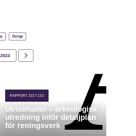
la
Övrigt
2023
2022
2021
2020
2019
2018
RAPPORT 2017:153
Ulricehamn – arkeologisk
utredning inför detaljplan
för reningsverk