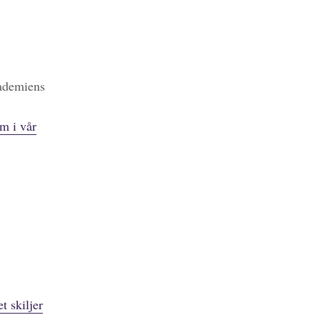
kademiens
m i vår
t skiljer