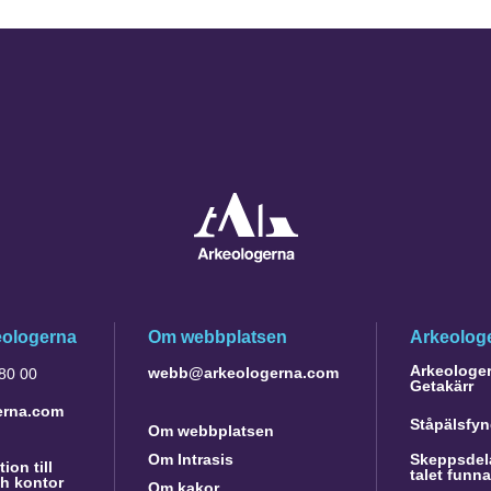
eologerna
Om webbplatsen
Arkeologe
Arkeologer 
webb@arkeologerna.com
 80 00
Getakärr
erna.com
Ståpälsfyn
Om webbplatsen
Om Intrasis
Skeppsdela
ion till
talet funn
h kontor
Om kakor