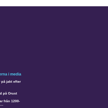
rna i media
på jakt efter
d på Orust
r från 1200-
a…