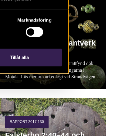
Marknadsföring
RAPPORT 2017:119
Medeltida metallhantverk
i Motala
Tillåt alla
Rapport 2017:119. Fantastiska metallfynd dök
upp under de spännande utgrävningarna i
Motala. Läs mer om arkeologi vid Strandvägen.
RAPPORT 2017:130
Falsterbo 2:40–44 och