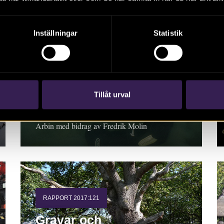
Inställningar
Statistik
RAPPORT 2017:120
Fiskeanläggningar i
Motala ström
Rapport 2017:120. Arkeologisk undersökning.
Tillåt urval
Östergötland, Motala kommun, Motala socken,
Kanaljorden 3:45, Motala 188. Staffan von
Arbin med bidrag av Fredrik Molin
RAPPORT 2017:121
Gravar och