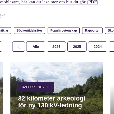
webbläsare, här kan du läsa mer om hur du gör (PDF)
a på
r
rtiklar
Böcker/tidskrifter
Populärvetenskap
Rapporter
Sko
Alla
2026
2025
2024
RAPPORT 2017:118
32 kilometer arkeologi
för ny 130 kV-ledning