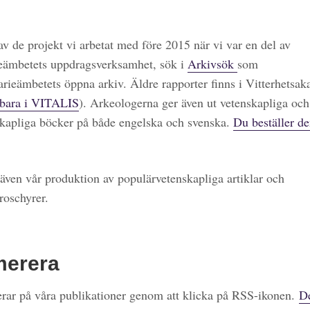
 av de projekt vi arbetat med före 2015 när vi var en del av
eämbetets uppdragsverksamhet, sök i
Arkivsök
som
arieämbetets öppna arkiv. Äldre rapporter finns i Vitterhetsa
bara i VITALIS
). Arkeologerna ger även ut vetenskapliga och
kapliga böcker på både engelska och svenska.
Du beställer de
även vår produktion av populärvetenskapliga artiklar och
roschyrer.
merera
ar på våra publikationer genom att klicka på RSS-ikonen.
De