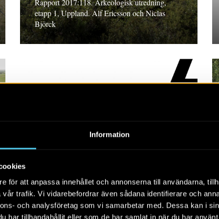
Rapport 2017:118. Arkeologisk utredning,
etapp 1, Uppland. Alf Ericsson och Niclas
Björck
RAPPORT 2017:150
Information
Schaktningsövervakning
vid Gärstad
cookies
Rapport 2017:150 Arkeologisk undersökning,
e för att anpassa innehållet och annonserna till användarna, tillh
Östergötland. Annika Helander
vår trafik. Vi vidarebefordrar även sådana identifierare och anna
nnons- och analysföretag som vi samarbetar med. Dessa kan i sin
har tillhandahållit eller som de har samlat in när du har använt 