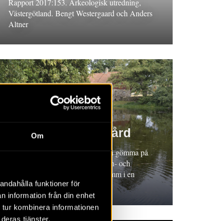
Rapport 2017:153. Arkeologisk utredning,
Västergötland. Bengt Westergaard och Anders
Altner
RAPPORT 2017:70
Krapperups trädgård
Om
Rapport 2017:70. Små prover kan gömma på
mycket kunskap. 2016 togs pollen- och
växtmakrofossilprover från en damm i en
andahålla funktioner för
trädgård i Skåne.
n information från din enhet
 tur kombinera informationen
deras tjänster.