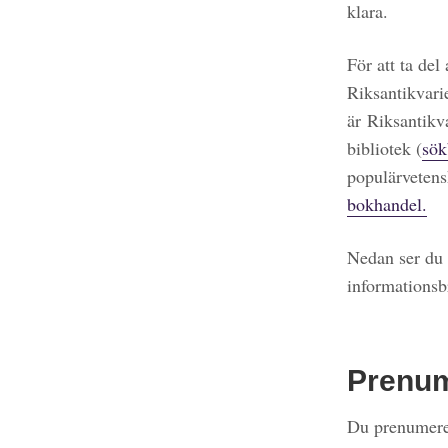
klara.
För att ta del
Riksantikvari
är Riksantikv
bibliotek (
sök
populärvetens
bokhandel.
Nedan ser du 
informationsb
Prenu
Du prenumerer