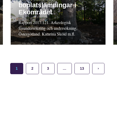
boplatslämningar i
Ekområdet
Rapport 2017:121. Arkeologisk
förundersökning och undersökning,
Östergötland. Katarina Sköld m.fl.
1
2
3
…
13
›