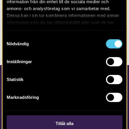
information från din enhet till de sociala medier och
PUBLIKATION
HALLAND
RAPPORTER
annons- och analysföretag som vi samarbetar med.
Dessa kan i sin tur kombinera informationen med annan
HALLAND
information som du har tillhandahållit eller som de har
samlat in när du har använt deras tjänster.
Samtyckesval
DELA SIDAN
Nödvändig
Inställningar
Statistik
Marknadsföring
Kontakta Arkeologerna
Tfn vx: 010-480 80 00
Tillåt alla