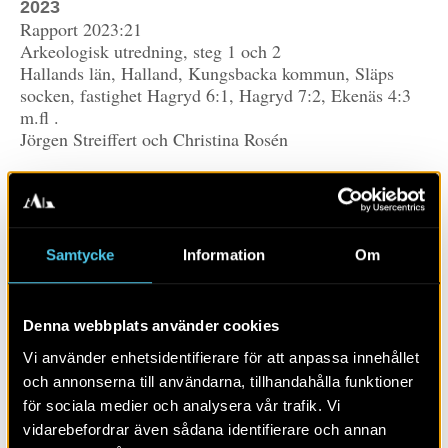
2023
Rapport 2023:21
Arkeologisk utredning, steg 1 och 2
Hallands län, Halland, Kungsbacka kommun, Släps
socken, fastighet Hagryd 6:1, Hagryd 7:2, Ekenäs 4:3
m.fl .
Jörgen Streiffert och Christina Rosén
Arkeologerna, Statens historiska museer, har genomfört
en arkeologisk steg 1-utredning inom en sex kilometer
lång sträckning för en planerad vattenledning i Släps
socken, Kungsbacka kommun. Vid inventeringen
Samtycke
Information
Om
bedömdes fem områden vara av arkeologiskt intresse
för en steg 2 utredning (sökschaktning). Tre av dessa
kom att omfattas av utredningen. Inga lämningar av
Denna webbplats använder cookies
arkeologiskt intresse påträffades.
Vi använder enhetsidentifierare för att anpassa innehållet
och annonserna till användarna, tillhandahålla funktioner
LÄS MER OM:
för sociala medier och analysera vår trafik. Vi
vidarebefordrar även sådana identifierare och annan