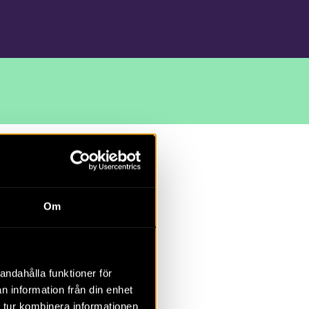
Om
tergötland,
andahålla funktioner för
n information från din enhet
s kommun
 tur kombinera informationen