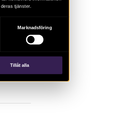
ns dalgång där
deras tjänster.
slås fortsatt
drumlinen.
Marknadsföring
Tillåt alla