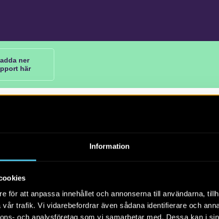
adda ner
apport här
Information
68. Arkeologisk utredning, steg 1. Västra Götalands län, Väs
 Sätila socken, Sätila 5:15 med flera.
cookies
dman
e för att anpassa innehållet och annonserna till användarna, tillh
vår trafik. Vi vidarebefordrar även sådana identifierare och anna
ngen av en ny VA-ledning mellan Sätila och Ubbhult i Mark
nnons- och analysföretag som vi samarbetar med. Dessa kan i sin