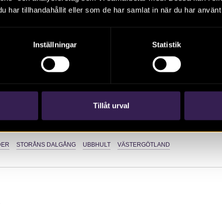
rkeologisk utredning, steg 1. En del av ledningen följer Storå
har tillhandahållit eller som de har samlat in när du har använt 
tad flinta och andra stenåldersföremål tidigare gjorts. Där före
några utvalda sträckor liksom även på den så kallade Ubbhult
Inställningar
Statistik
:
Tillåt urval
RAPPORTER
VÄSTERGÖTLAND
DER
STORÅNS DALGÅNG
UBBHULT
VÄSTERGÖTLAND