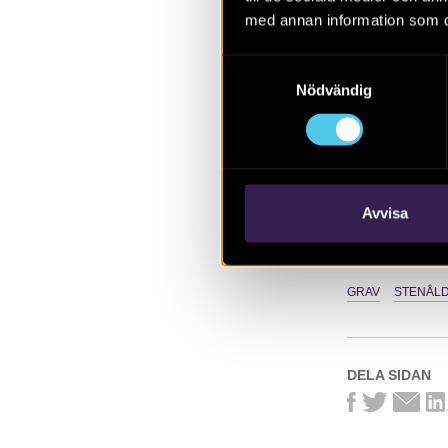
utfördes en a
med annan information som du 
fynd av bearbe
utredning på 
Samtyckesval
Nödvändig
LÄS MER OM
Avvisa
PUBLIKATION
GRAV
STENÅL
DELA SIDAN