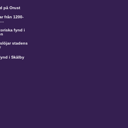
d på Orust
r från 1200-
a…
oriska fynd i
en
slöjar stadens
r
ynd i Skälby