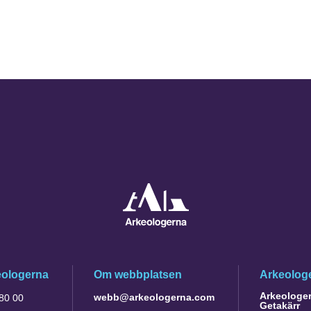
eologerna
Om webbplatsen
Arkeologe
Arkeologer 
webb@arkeologerna.com
 80 00
Getakärr