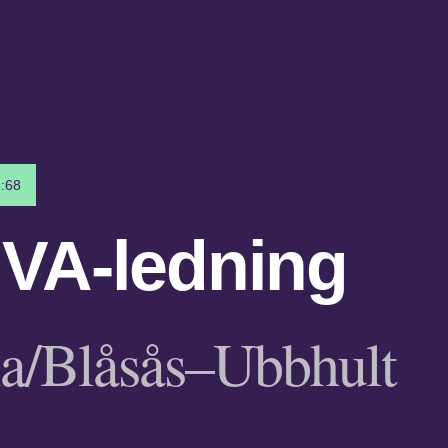
:68
 VA-ledning
la/Blåsås–Ubbhult