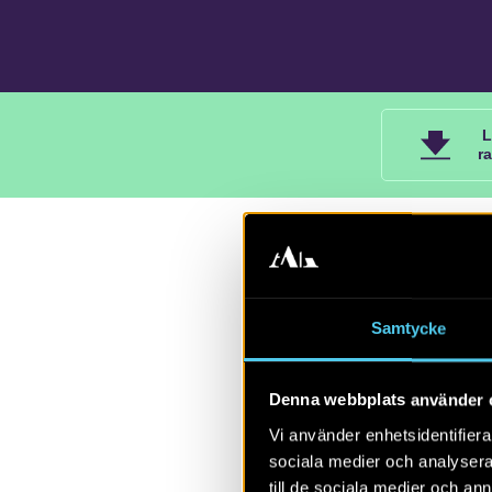
L
r
2016
Samtycke
Rapport 2016:
Marks kommun,
Denna webbplats använder 
Gundela Lin
Vi använder enhetsidentifierar
sociala medier och analysera 
Inför planeri
till de sociala medier och a