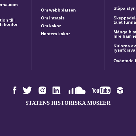
erna.com
Ståpälsfyn
Om webbplatsen
Om Intrasis
Skeppsdela
ion till
talet funn
h kontor
Om kakor
Många hist
Hantera kakor
Inre hamn
Kulorna av
ryssförsva
Oväntade f
STATENS HISTORISKA MUSEER