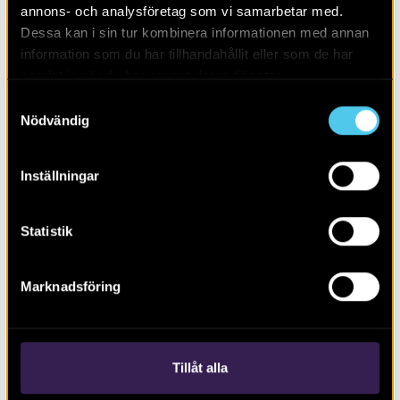
annons- och analysföretag som vi samarbetar med.
Dessa kan i sin tur kombinera informationen med annan
information som du har tillhandahållit eller som de har
samlat in när du har använt deras tjänster.
Samtyckesval
2020.10.20
NYHET
Nödvändig
Nu avslöjas kvarteret Rosendals
historia
Inställningar
Statistik
Marknadsföring
Tillåt alla