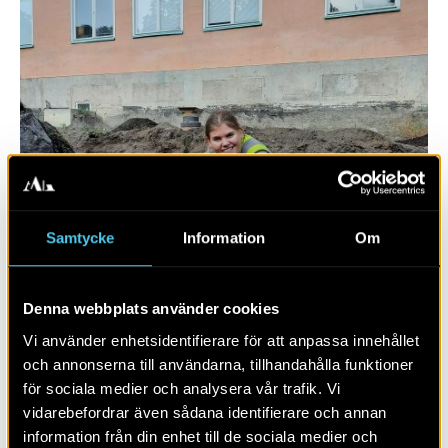
2020.11.09
BLOGGINLÄGG
Samtycke
Information
Om
Logarvare och karduansgarvare i
kvarteret Rosendal
Denna webbplats använder cookies
Vi använder enhetsidentifierare för att anpassa innehållet
och annonserna till användarna, tillhandahålla funktioner
för sociala medier och analysera vår trafik. Vi
vidarebefordrar även sådana identifierare och annan
information från din enhet till de sociala medier och