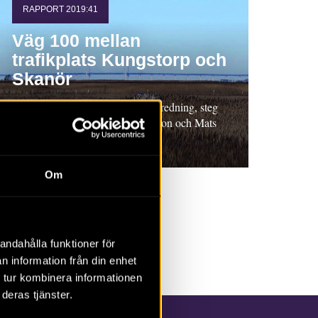
RAPPORT 2019:41
Väg 100 mellan
trafikplats Kungstorp och
Skanör
Rapport 2019:41. Arkeologisk utredning, steg
1, 2019, Skåne. Magnus Andersson och Mats
Anglert
Om
andahålla funktioner för
n information från din enhet
 tur kombinera informationen
deras tjänster.