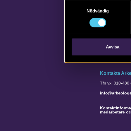
Samtyckesval
Nödvändig
Avvisa
Kontakta Ark
Tfn vx: 010-480
info@arkeolog
Kontaktinformat
medarbetare oc