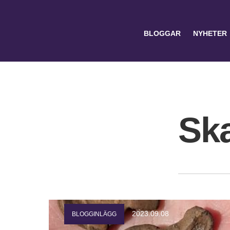
BLOGGAR
NYHETER
Sk
Search
for:
2023.09.08
BLOGGINLÄGG