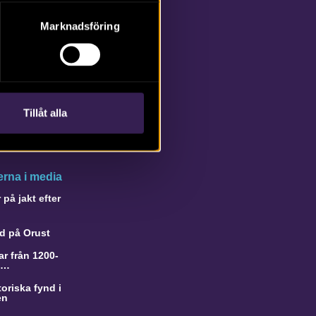
Marknadsföring
Tillåt alla
rna i media
på jakt efter
d på Orust
r från 1200-
a…
oriska fynd i
en