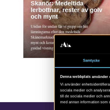
Skanör: Medeltida
lerbottnar, rester av golv
och mynt
Undan för undan får vi grepp om hur
lämningarna efter den medeltida
Skånemarknaden i Skanör ser ut. Lerbottnar,
mynt och keramik hör till fynden. Missa inte en
guidad visning den 14 september.
Samtycke
Denna webbplats använder 
Vi använder enhetsidentifierar
sociala medier och analysera 
till de sociala medier och a
med annan information som du 