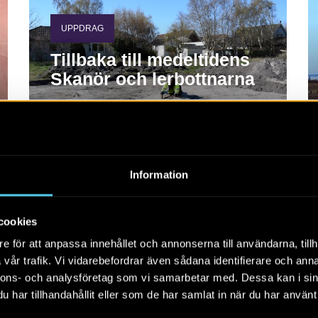
UPPDRAG
Tillbaka till medeltidens
Skanör och lerbottnarna
Under andra halvan av augusti återvänder vi till
Skanör för att undersöka ett område som var en
marknadsplats under medeltiden.
Information
cookies
e för att anpassa innehållet och annonserna till användarna, tillh
vår trafik. Vi vidarebefordrar även sådana identifierare och anna
nnons- och analysföretag som vi samarbetar med. Dessa kan i sin
har tillhandahållit eller som de har samlat in när du har använt 