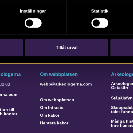
Inställningar
Statistik
Tillåt urval
eologerna
Om webbplatsen
Arkeologe
Arkeologer 
webb@arkeologerna.com
 80 00
Getakärr
erna.com
Ståpälsfyn
Om webbplatsen
Om Intrasis
Skeppsdela
ion till
talet funn
h kontor
Om kakor
Många hist
Hantera kakor
Inre hamn