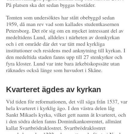
På platsen ska det sedan byggas bostäder.
Tomten som undersöktes har stått obebyggd sedan
1959, då man rev vad som kallades studentkasernen
Petersborg. Det rör sig om en mycket intressant del av
medeltidens Lund, alldeles i närheten av domkyrkan
och i ett område där det var tätt med kyrkliga
institutioner och residens med anknytning till kyrkan. I
den medeltida staden fanns upp till 27 stenkyrkor och
fyra kloster. Lund var inte bara ärkebiskopssäte utan
räknades också länge som huvudort i Skåne.
Kvarteret ägdes av kyrkan
Vid tiden för reformationen, det vill säga från 1537, var
hela kvarteret i kyrklig ägo. I den västra delen låg
Sankt Mikaels kyrka, vilket gett namn åt kvarteret, och
i den södra delen fanns Dominikankonventet, allmänt
kallat Svartbrödraklostret. Svartbrödraklostret