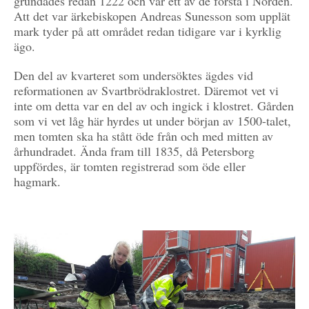
grundades redan 1222 och var ett av de första i Norden.
Att det var ärkebiskopen Andreas Sunesson som upplät
mark tyder på att området redan tidigare var i kyrklig
ägo.
Den del av kvarteret som undersöktes ägdes vid
reformationen av Svartbrödraklostret. Däremot vet vi
inte om detta var en del av och ingick i klostret. Gården
som vi vet låg här hyrdes ut under början av 1500-talet,
men tomten ska ha stått öde från och med mitten av
århundradet. Ända fram till 1835, då Petersborg
uppfördes, är tomten registrerad som öde eller
hagmark.