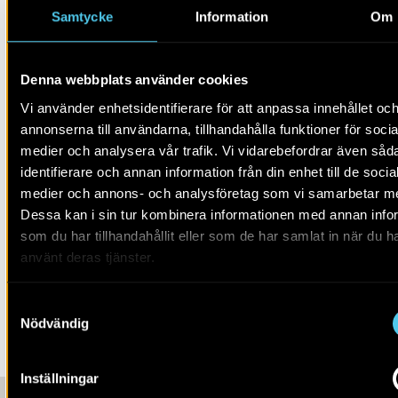
Samtycke
Information
Om
Instagram: @kulturens_arkeologer,
#kvarteretsanktmikael
Denna webbplats använder cookies
Rapporten
Vi använder enhetsidentifierare för att anpassa innehållet oc
annonserna till användarna, tillhandahålla funktioner för socia
För mer info och om du vill läsa om resultatet se
medier och analysera vår trafik. Vi vidarebefordrar även såd
rapporten
Kvarteret Sankt Mikael 16
identifierare och annan information från din enhet till de socia
medier och annons- och analysföretag som vi samarbetar m
Dessa kan i sin tur kombinera informationen med annan info
LÄS MER OM:
som du har tillhandahållit eller som de har samlat in när du h
använt deras tjänster.
UPPDRAG
SKÅNE
Samtyckesval
KULTUREN I LUND
LUND
MEDELTID
SKÅNE
STAD
Nödvändig
Inställningar