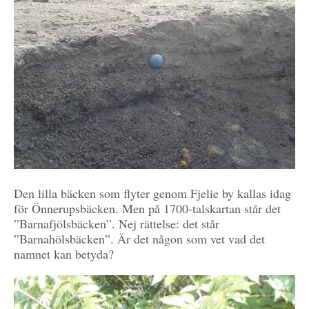
Den lilla bäcken som flyter genom Fjelie by kallas idag
för Önnerupsbäcken. Men på 1700-talskartan står det
”Barnafjölsbäcken”. Nej rättelse: det står
”Barnahölsbäcken”. Är det någon som vet vad det
namnet kan betyda?