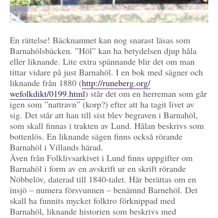
En rättelse! Bäcknamnet kan nog snarast läsas som
Barnahölsbäcken. ”Höl” kan ha betydelsen djup håla
eller liknande. Lite extra spännande blir det om man
tittar vidare på just Barnahöl. I en bok med sägner och
liknande från 1880 (
http://runeberg.org/
wefolkdikt/0199.html
) står det om en herreman som går
igen som ”nattravn” (korp?) efter att ha tagit livet av
sig. Det står att han till sist blev be
graven i Barnahöl,
som skall finnas i trakten av Lund. Hålan beskrivs som
bottenlös. En liknande sägen finns också rörande
Barnahöl i Villands härad.
Även från Folklivsarkivet i Lund finns uppgifter om
Barnahöl i form av en avskrift ur en skrift rörande
Nöbbelöv, daterad till 1840-talet. Här berättas om en
insjö – numera försvunnen – benämnd Barnehöl. Det
skall ha funnits mycket folktro förknippad med
Barnahöl, liknande historien som beskrivs med