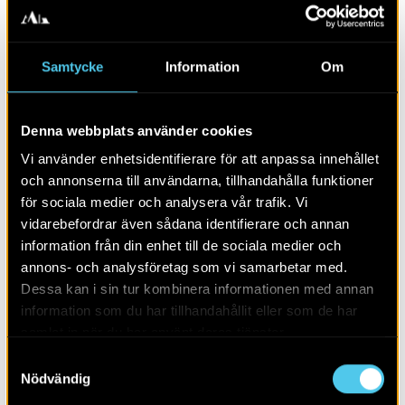
förundersökningen vet vi att boplatslämningarna dateras
till både förromersk/romersk järnålder (500 f. Kr.–0 och
0–400 e. Kr.) och till perioden vendeltid–vikingatid
Samtycke
Information
Om
(550 e. Kr.–1050 e. Kr.). De två områdena verkar i
dagsläget vara klart separerade från varandra.
Längs med nuvarande E18 finns den äldre järnåldern,
Denna webbplats använder cookies
medan den yngre järnålderns boplatsspår verkar ligga
Vi använder enhetsidentifierare för att anpassa innehållet
närmare järnvägen. Boplatslämningarna består av
och annonserna till användarna, tillhandahålla funktioner
härdar (eldstäder) och färgningar efter de stolpar som
för sociala medier och analysera vår trafik. Vi
en gång utgjort själva huskonstruktionen. Från det rosa
vidarebefordrar även sådana identifierare och annan
berget i Eriksberg kan man se boplatserna vid
information från din enhet till de sociala medier och
Sörstafors.
annons- och analysföretag som vi samarbetar med.
Kanske är det så, att de som en gång bodde här, blev
Dessa kan i sin tur kombinera informationen med annan
begravda i Eriksberg?
information som du har tillhandahållit eller som de har
samlat in när du har använt deras tjänster.
Samtyckesval
ALLA INLÄGG I LIV OCH DÖD UNDER JÄRNÅLDERN I MÄLARDALEN
Nödvändig