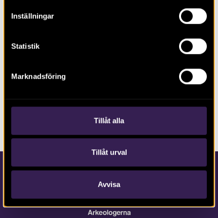
LÄS MER OM:
Inställningar
BLOGG
Statistik
JÄRNÅLDER
KÖPING
MÄLARDALEN
SÖRSTAFORS
VIKINGATID
VÄSTMANLAND
Marknadsföring
DELA SIDAN
Prenumerera på
Tillåt alla
bloggen
Tillåt urval
Avvisa