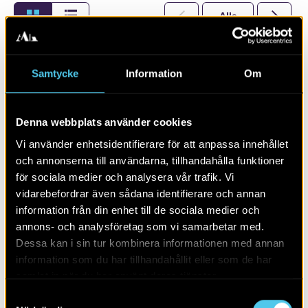
Alla
2026
Samtycke
Information
Om
Denna webbplats använder cookies
Vi använder enhetsidentifierare för att anpassa innehållet
och annonserna till användarna, tillhandahålla funktioner
för sociala medier och analysera vår trafik. Vi
vidarebefordrar även sådana identifierare och annan
information från din enhet till de sociala medier och
annons- och analysföretag som vi samarbetar med.
RAPPORT 2014:169
Dessa kan i sin tur kombinera informationen med annan
information som du har tillhandahållit eller som de har
Arkeologisk utredning i Stockevik
samlat in när du har använt deras tjänster.
Samtyckesval