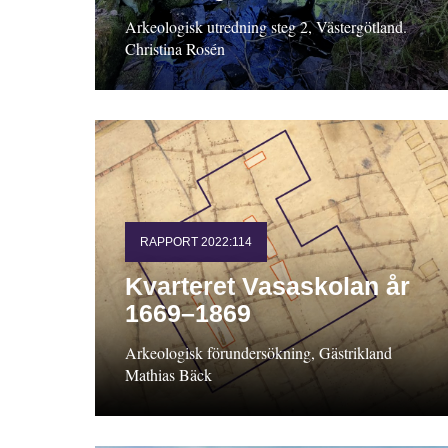
Arkeologisk utredning steg 2, Västergötland.
Christina Rosén
RAPPORT 2022:114
Kvarteret Vasaskolan år
1669–1869
Arkeologisk förundersökning, Gästrikland
Mathias Bäck