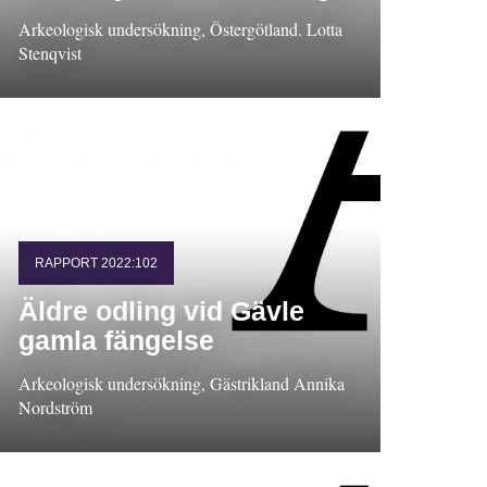
Arkeologisk undersökning, Östergötland. Lotta
Stenqvist
RAPPORT 2022:102
Äldre odling vid Gävle
gamla fängelse
Arkeologisk undersökning, Gästrikland Annika
Nordström