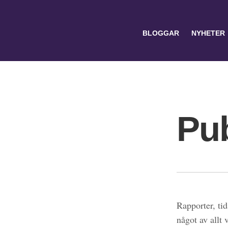
BLOGGAR
NYHETER
Pub
Search
for:
Rapporter, tid
något av allt