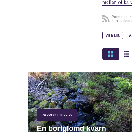
mellan olika 
Prenumerer
publikatione
Visa alla
A
RAPPORT 2022:79
En bortglömd kvarn