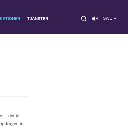
SWE
IKATIONER
TJÄNSTER
r – det är
uppdragen är