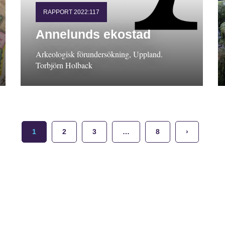
RAPPORT 2022:117
Annelunds ekostad
Arkeologisk förundersökning, Uppland.
Torbjörn Holback
1
2
3
…
8
›