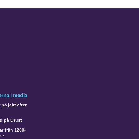
rna i media
på jakt efter
d på Orust
r från 1200-
a…