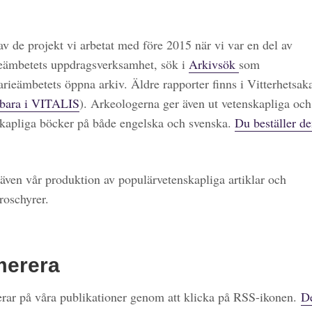
 av de projekt vi arbetat med före 2015 när vi var en del av
eämbetets uppdragsverksamhet, sök i
Arkivsök
som
arieämbetets öppna arkiv. Äldre rapporter finns i Vitterhetsa
bara i VITALIS
). Arkeologerna ger även ut vetenskapliga och
kapliga böcker på både engelska och svenska.
Du beställer de
även vår produktion av populärvetenskapliga artiklar och
roschyrer.
merera
ar på våra publikationer genom att klicka på RSS-ikonen.
De