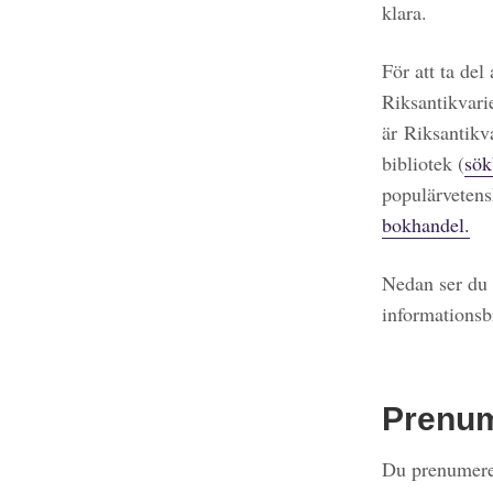
klara.
För att ta del
Riksantikvari
är Riksantikv
bibliotek (
sök
populärvetens
bokhandel.
Nedan ser du 
informationsb
Prenu
Du prenumerer