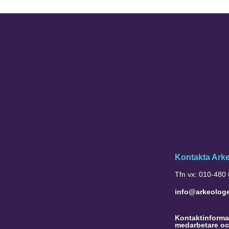
Kontakta Ark
Tfn vx: 010-480
info@arkeolog
Kontaktinformat
medarbetare oc