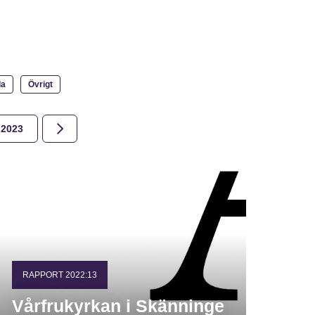
la
Övrigt
2023
2022
2021
2020
2019
2018
RAPPORT 2022:13
Vårfrukyrkan i Skänninge