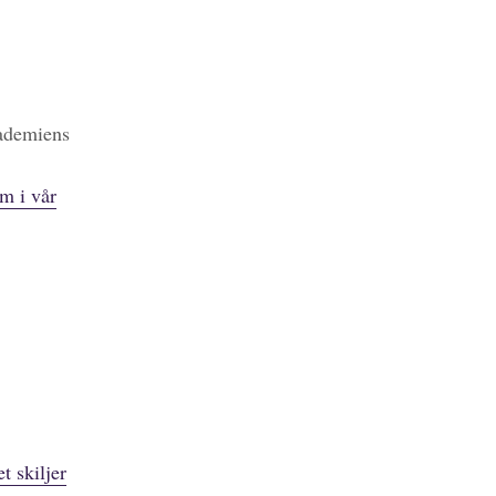
kademiens
m i vår
t skiljer