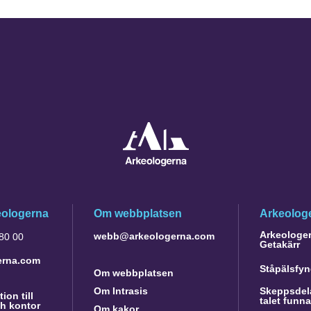
eologerna
Om webbplatsen
Arkeologe
Arkeologer 
webb@arkeologerna.com
 80 00
Getakärr
erna.com
Ståpälsfyn
Om webbplatsen
Om Intrasis
Skeppsdela
ion till
talet funn
h kontor
Om kakor