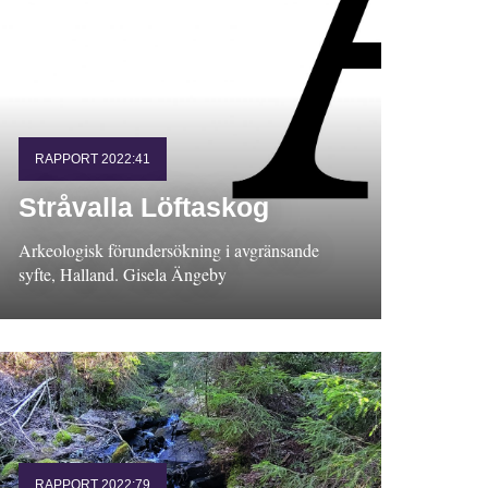
RAPPORT 2022:41
Stråvalla Löftaskog
Arkeologisk förundersökning i avgränsande
syfte, Halland. Gisela Ängeby
RAPPORT 2022:79