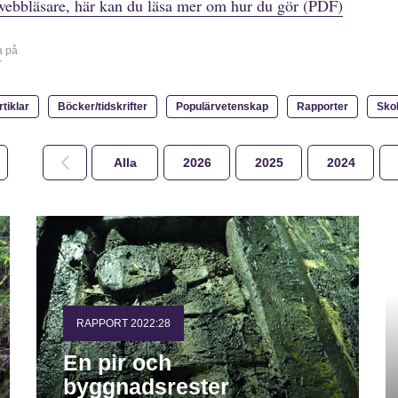
webbläsare, här kan du läsa mer om hur du gör (PDF)
a på
r
rtiklar
Böcker/tidskrifter
Populärvetenskap
Rapporter
Sko
Alla
2026
2025
2024
RAPPORT 2022:28
En pir och
byggnadsrester