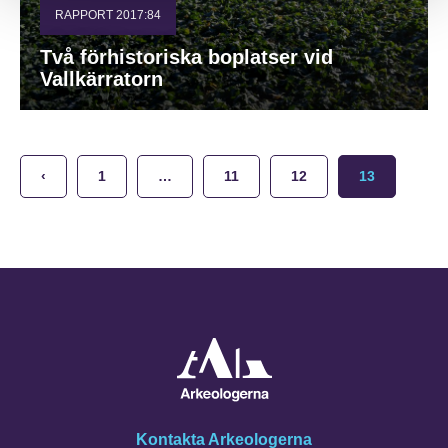
RAPPORT 2017:84
Två förhistoriska boplatser vid
Vallkärratorn
‹
1
…
11
12
13
Kontakta Arkeologerna