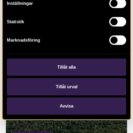
Inställningar
Statistik
Marknadsföring
RAPPORT 2017:9
Väg E22 Gladhammar–Häggebotorp
Tillåt alla
Tillåt urval
Avvisa