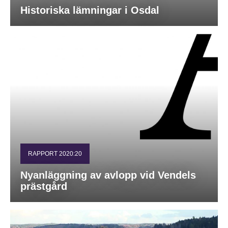
Historiska lämningar i Osdal
RAPPORT 2020:20
Nyanläggning av avlopp vid Vendels
prästgård