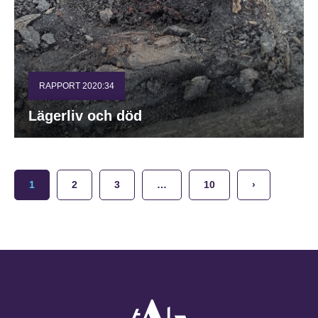
RAPPORT 2020:34
Lägerliv och död
1
2
3
…
10
›