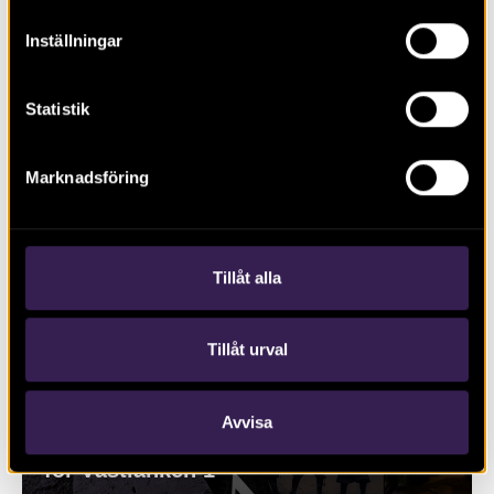
Inställningar
Arkeologi i Östergötland 2021
Statistik
Marknadsföring
Tillåt alla
Tillåt urval
Avvisa
Under jorden i Göteborg – Arkeologi
för Västlänken 1