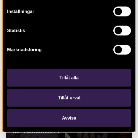
Inställningar
Arkeologi i Östergötland 2021
Statistik
Marknadsföring
Tillåt alla
Tillåt urval
Avvisa
Under jorden i Göteborg – Arkeologi
för Västlänken 1