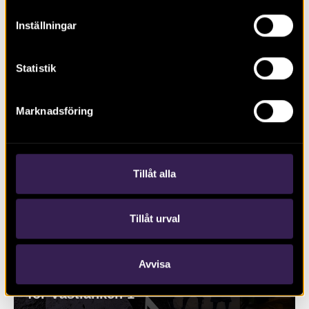
Inställningar
Arkeologi i Östergötland 2021
Statistik
Marknadsföring
Tillåt alla
Tillåt urval
Avvisa
Under jorden i Göteborg – Arkeologi
för Västlänken 1