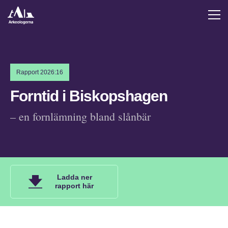
Rapport 2026:16
Forntid i Biskopshagen
– en fornlämning bland slånbär
Ladda ner
rapport här