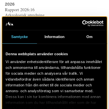
2026
Rapport 2026:16
Arkeologisk utredning
Hallands län, Halland, Varbergs kommun, Värö socken,
fastighet Skällåkra 6:4
Gisela Ängeby
Samtycke
Information
Om
LÄS MER OM:
Denna webbplats använder cookies
PUBLIKATION
HALLAND
RAPPORTER
Vi använder enhetsidentifierare för att anpassa innehållet
och annonserna till användarna, tillhandahålla funktioner
BOPLATS
HALLAND
STENÅLDER
för sociala medier och analysera vår trafik. Vi
vidarebefordrar även sådana identifierare och annan
information från din enhet till de sociala medier och
annons- och analysföretag som vi samarbetar med.
DELA SIDAN
Dessa kan i sin tur kombinera informationen med annan
information som du har tillhandahållit eller som de har
samlat in när du har använt deras tjänster.