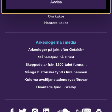
Avvisa
Om webbplatsen
Om Intrasis
Om kakor
Hantera kakor
Arkeologerna i media
Arkeologer på jakt efter Getakärr
Ståpälsfynd på Orust
Skeppsdelar från 1200-talet funna…
Många historiska fynd i Inre hamnen
Kulorna avslöjar stadens ryssförsvar
Oväntade fynd i Skälby