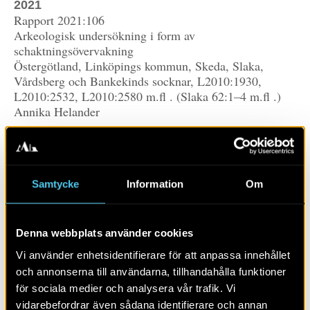
2021
Rapport 2021:106
Arkeologisk undersökning i form av
schaktningsövervakning
Östergötland, Linköpings kommun, Skeda, Slaka,
Vårdsberg och Bankekinds socknar, L2010:1930,
L2010:2532, L2010:2580 m.ﬂ . (Slaka 62:1–4 m.ﬂ .)
Annika Helander
Utsikt Bredband AB arbetar med bredband på
landsbygden i Linköpings kommun. Arkeologerna,
Statens historiska museer, har genomfört
schaktningsövervakningar i samband med markarbeten
Samtycke
Information
Om
som utförts inom eller i nära anslutning till
fornlämningar. Efter undersökning och dokumentation
av framkomna lämningar kunde bredbandet anläggas
Denna webbplats använder cookies
enligt planeringen.
Vi använder enhetsidentifierare för att anpassa innehållet
och annonserna till användarna, tillhandahålla funktioner
för sociala medier och analysera vår trafik. Vi
LÄS MER OM:
vidarebefordrar även sådana identifierare och annan