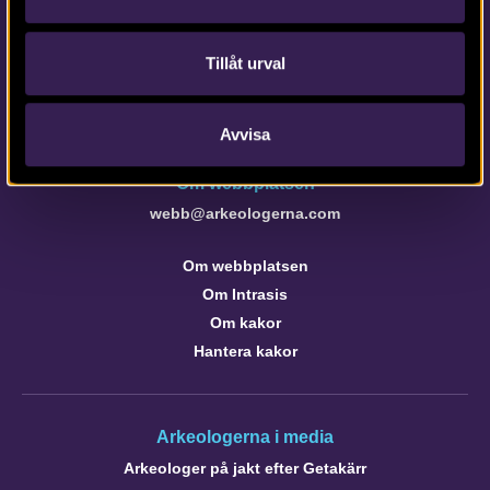
Tfn vx: 010-480 80 00
info@arkeologerna.com
Tillåt urval
Kontaktinformation till medarbetare och kontor
Avvisa
Om webbplatsen
webb@arkeologerna.com
Om webbplatsen
Om Intrasis
Om kakor
Hantera kakor
Arkeologerna i media
Arkeologer på jakt efter Getakärr