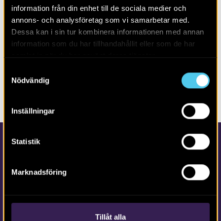
information från din enhet till de sociala medier och
PUBLIKATION
RAPPORTER
ÖSTERGÖTLAND
annons- och analysföretag som vi samarbetar med.
Dessa kan i sin tur kombinera informationen med annan
ÖSTERGÖTLAND
information som du har tillhandahållit eller som de har
samlat in när du har använt deras tjänster.
Samtyckesval
DELA SIDAN
Nödvändig
Inställningar
Statistik
Marknadsföring
Kontakta Arkeologerna
Tillåt alla