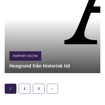
RAPPORT 2022:96
Husgrund från historisk tid
1
2
3
›