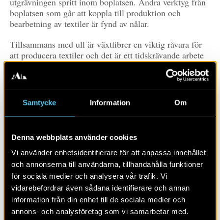
utgrävningen spritt inom boplatsen. Andra verktyg från
boplatsen som går att koppla till produktion och
bearbetning av textiler är fynd av nålar.
Tillsammans med ull är växtfibrer en viktig råvara för
att producera textiler och det är ett tidskrävande arbete
att samla ihop material, bearbeta råvaran, spinna tråd,
väva tyget och sedan sy ett plagg eller påse. Både lin
och hampa var vanliga att använda för att utvinna fibrer
till textil under yngre järnålder. Genom
Samtycke
Information
Om
makrofossilprover går se det att hitta frön bevarade från
tiden. Under 2017 utfördes en undersökning i Vackerby,
Gnesta, där fröer av lin och hampa påträffades i vad
Denna webbplats använder cookies
som tolkats som bearbetningsgropar för rötning av
växter (rötning är en av flera bearbetningsprocesser av
Vi använder enhetsidentifierare för att anpassa innehållet
växtfibrer innan man kan spinna tråd av dem).
och annonserna till användarna, tillhandahålla funktioner
för sociala medier och analysera vår trafik. Vi
Analyser av makrofossil ger alltså ledtrådar om
vidarebefordrar även sådana identifierare och annan
möjligheten finns att man har odlat och/eller bearbetat
information från din enhet till de sociala medier och
dessa växter i området. Klimatet här lämpar sig bra för
annons- och analysföretag som vi samarbetar med.
att odla både lin och hampa, med skillnaden att hampa