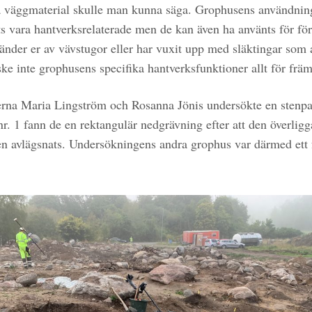
på väggmaterial skulle man kunna säga. Grophusens användni
ts vara hantverksrelaterade men de kan även ha använts för för
nder er av vävstugor eller har vuxit upp med släktingar som
nske inte grophusens specifika hantverksfunktioner allt för fr
rna Maria Lingström och Rosanna Jönis undersökte en stenpa
nr. 1 fann de en rektangulär nedgrävning efter att den överlig
n avlägsnats. Undersökningens andra grophus var därmed ett