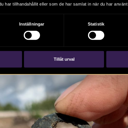
har tillhandahållit eller som de har samlat in när du har använt 
 arkeolog Maria Lingström. I återfyllnaden av grophuset påträ
av cu-legering, men även andra föremål, bland annat brända 
har insamlats.
Inställningar
Statistik
Tillåt urval