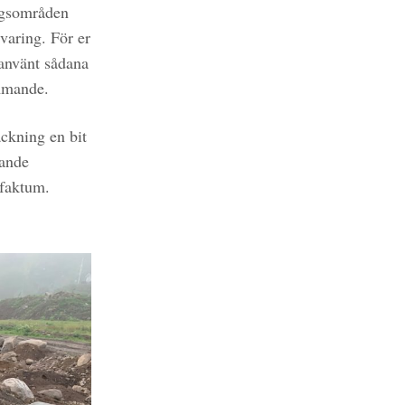
ngsområden
varing. För er
 använt sådana
ämmande.
ckning en bit
gande
 faktum.