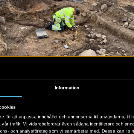
Information
Lingström undersöker störhål i grophusets östra halva.
cookies
e för att anpassa innehållet och annonserna till användarna, tillh
irka 3,4 x 3 meter och i den västra delen har vi påträffat en 
vår trafik. Vi vidarebefordrar även sådana identifierare och anna
nnons- och analysföretag som vi samarbetar med. Dessa kan i sin
upol. I höjd med golvnivån har det dessutom framkommit en 