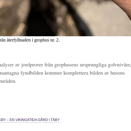
ån återfyllnaden i grophus nr. 2.
yser av jordprover från grophusens ursprungliga golvnivåer
antagna fyndbilden kommer komplettera bilden av husens
mråden.
IKBY – EN VIKINGATIDA GÅRD I TÄBY