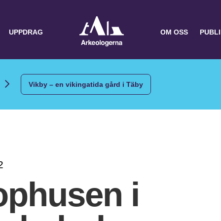
UPPDRAG
OM OSS
PUBL
Vikby – en vikingatida gård i Täby
2
ophusen i