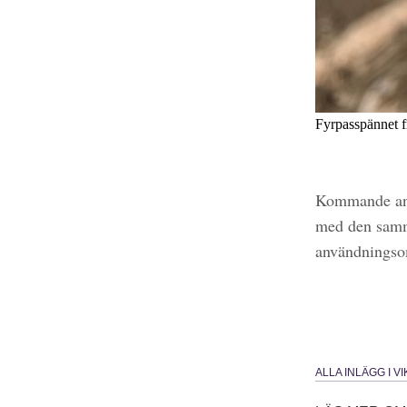
Fyrpasspännet fr
Kommande anal
med den samm
användningso
ALLA INLÄGG I V