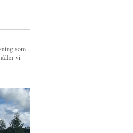
ävning som
åller vi