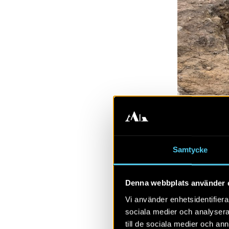
Samtycke
Arkeolog Maria 
Denna webbplats använder 
Vi använder enhetsidentifierar
Huset mäter c
sociala medier och analysera 
till de sociala medier och a
raserad ugnsk