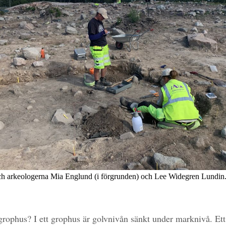
ch arkeologerna Mia Englund (i förgrunden) och Lee Widegren Lundin
grophus? I ett grophus är golvnivån sänkt under marknivå. Ett f