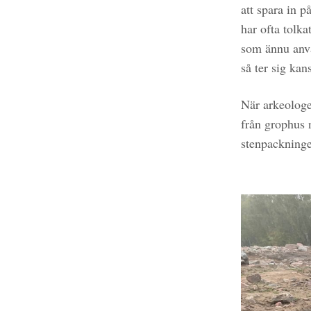
att spara in 
har ofta tolka
som ännu anvä
så ter sig ka
När arkeologe
från grophus 
stenpackninge