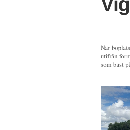
Vi
När boplats
utifrån for
som bäst p