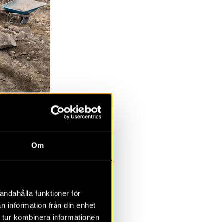
Om
andahålla funktioner för
ugn med en
n information från din enhet
 tur kombinera informationen
hel del