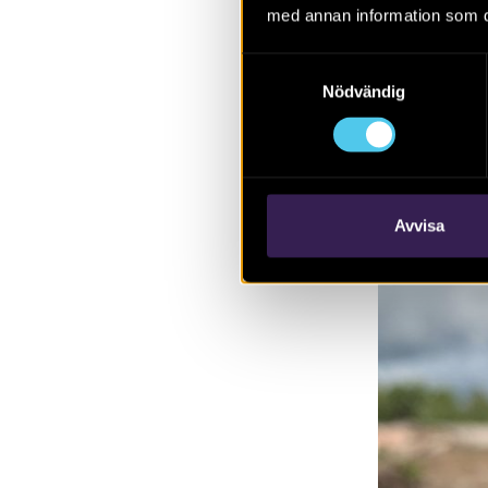
med annan information som du 
keramik säger
fyrpasspänne 
Samtyckesval
järnfragment 
Nödvändig
Avvisa