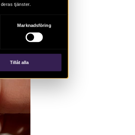
deras tjänster.
ffades ett
ben och
Marknadsföring
Tillåt alla