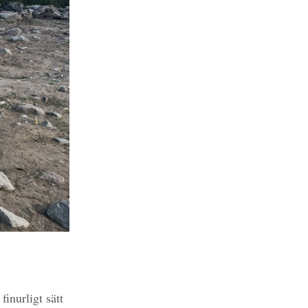
.
inurligt sätt