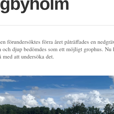
ggbyholm
en förundersöktes förra året påträffades en nedgr
m och djup bedömdes som ett möjligt grophus. Nu h
å med att undersöka det.