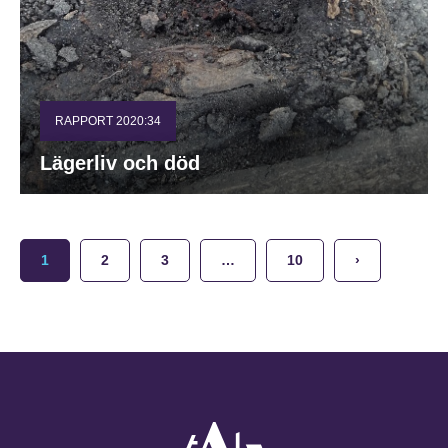
RAPPORT 2020:34
Lägerliv och död
1
2
3
…
10
›