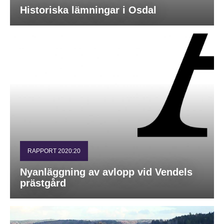
Historiska lämningar i Osdal
RAPPORT 2020:20
Nyanläggning av avlopp vid Vendels
prästgård