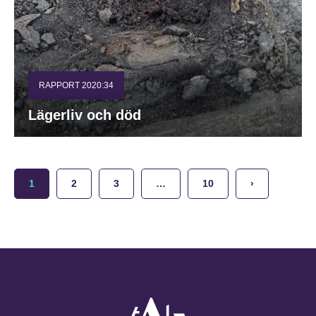
RAPPORT 2020:34
Lägerliv och död
1
2
3
…
10
›