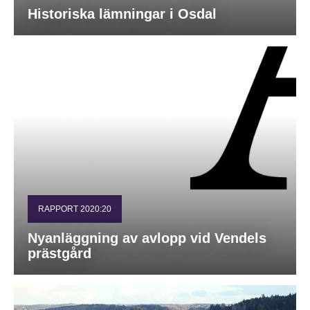
Historiska lämningar i Osdal
RAPPORT 2020:20
Nyanläggning av avlopp vid Vendels
prästgård