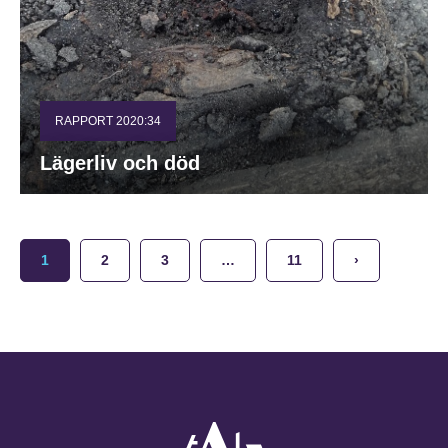
RAPPORT 2020:34
Lägerliv och död
1
2
3
…
11
›