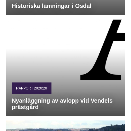
Historiska lämningar i Osdal
RAPPORT 2020:20
Nyanläggning av avlopp vid Vendels
prästgård