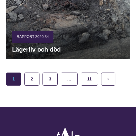
RAPPORT 2020:34
Lägerliv och död
1
2
3
…
11
›