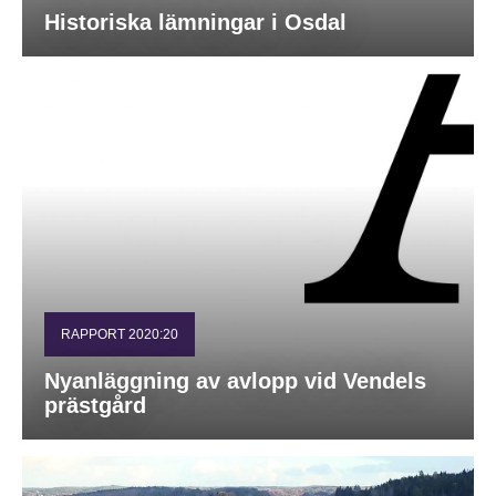
Historiska lämningar i Osdal
RAPPORT 2020:20
Nyanläggning av avlopp vid Vendels
prästgård