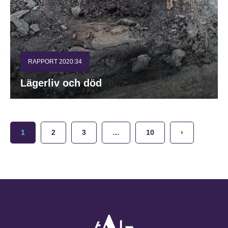
RAPPORT 2020:34
Lägerliv och död
1
2
3
…
10
›