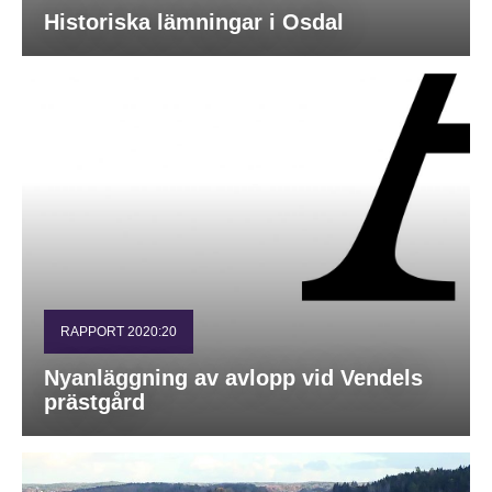
Historiska lämningar i Osdal
RAPPORT 2020:20
Nyanläggning av avlopp vid Vendels
prästgård