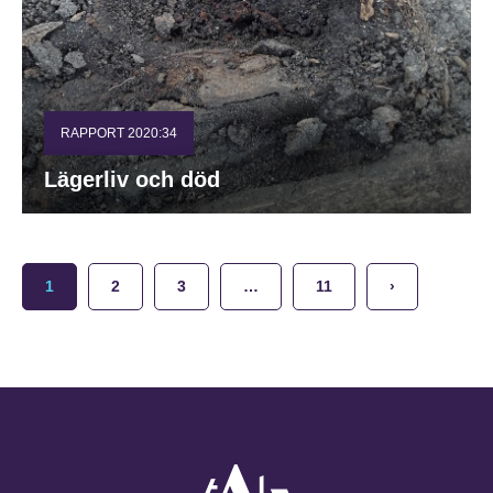
RAPPORT 2020:34
Lägerliv och död
1
2
3
…
11
›