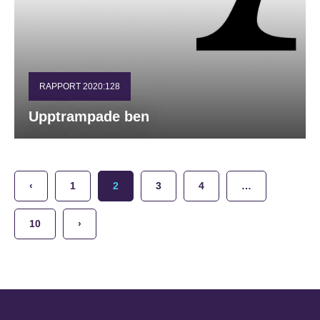
RAPPORT 2020:128
Upptrampade ben
‹
1
2
3
4
…
10
›