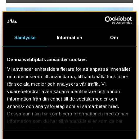
Samtycke
Information
Om
Denna webbplats använder cookies
Vi använder enhetsidentifierare för att anpassa innehållet
och annonserna till användarna, tillhandahålla funktioner
för sociala medier och analysera vår trafik. Vi
RAPPORT 2020:12
vidarebefordrar även sådana identifierare och annan
information från din enhet till de sociala medier och
Väla 7:4 och 7:9
annons- och analysföretag som vi samarbetar med.
Dessa kan i sin tur kombinera informationen med annan
information som du har tillhandahållit eller som de har
samlat in när du har använt deras tjänster.
Samtyckesval