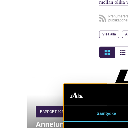
mellan olika 
Prenumerer
publikatione
Visa alla
A
RAPPORT 2022:7
Samtycke
Annelunds äng