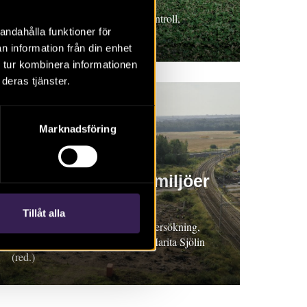
Rapport 2022:10 Arkeologisk kontroll,
andahålla funktioner för
Östergötland. Rikard Hedvall
n information från din enhet
 tur kombinera informationen
deras tjänster.
Marknadsföring
RAPPORT 2022:3
Gravar och gårdsmiljöer
vid Bådstorp
Tillåt alla
Rapport 2022:3 Arkeologisk undersökning,
Östergötland. Anton Seiler och Marita Sjölin
(red.)