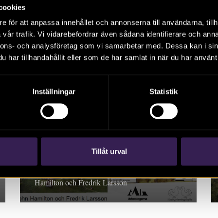
cookies
Rapport 2022:5 Arkeologisk förundersökning,
e för att anpassa innehållet och annonserna till användarna, tillh
Småland. Alf Ericsson
vår trafik. Vi vidarebefordrar även sådana identifierare och anna
nnons- och analysföretag som vi samarbetar med. Dessa kan i sin
har tillhandahållit eller som de har samlat in när du har använt 
Inställningar
Statistik
De förhistoriska
gårdarna i Ribby
Arkeologisk undersökning vid Ribby ängar.
Tillåt urval
Populärvetenskaplig publikation. Nr 40 i
Haninge hembygdgilles skriftserie John
Hamilton och Fredrik Larsson