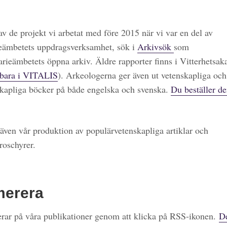
 av de projekt vi arbetat med före 2015 när vi var en del av
eämbetets uppdragsverksamhet, sök i
Arkivsök
som
arieämbetets öppna arkiv. Äldre rapporter finns i Vitterhetsa
bara i VITALIS
). Arkeologerna ger även ut vetenskapliga och
kapliga böcker på både engelska och svenska.
Du beställer de
även vår produktion av populärvetenskapliga artiklar och
roschyrer.
merera
ar på våra publikationer genom att klicka på RSS-ikonen.
De