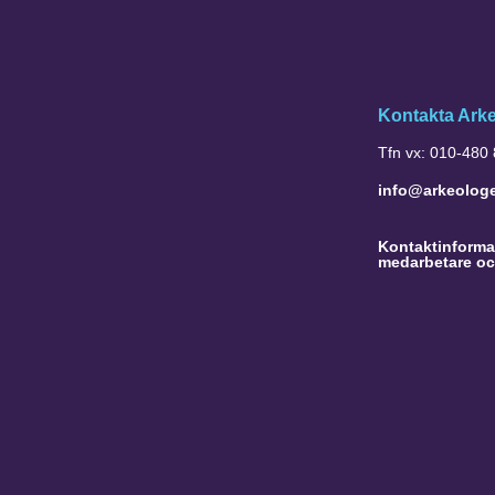
Kontakta Ark
Tfn vx: 010-480
info@arkeolog
Kontaktinformat
medarbetare oc