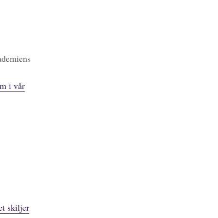
kademiens
m i vår
t skiljer