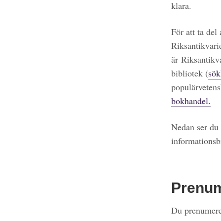
klara.
För att ta del
Riksantikvari
är Riksantikv
bibliotek (
sök
populärvetens
bokhandel.
Nedan ser du 
informationsb
Prenu
Du prenumerer