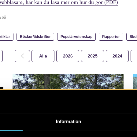
webbläsare, här kan du läsa mer om hur du gör (PDF)
a på
r
rtiklar
Böcker/tidskrifter
Populärvetenskap
Rapporter
Sko
Alla
2026
2025
2024
RAPPORT 2022:5
Information
Fossil åkermark vid
Bogölsnäs i Lebo