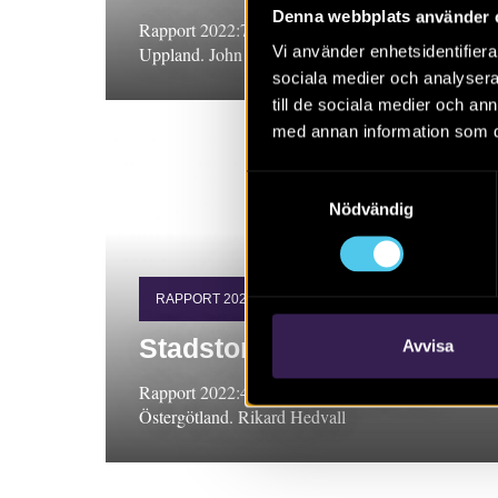
Denna webbplats använder 
Rapport 2022:7 Arkeologisk förundersökning,
Vi använder enhetsidentifierar
Uppland. John Hamilton
sociala medier och analysera 
till de sociala medier och a
med annan information som du 
Samtyckesval
Nödvändig
RAPPORT 2022:4
Stadstornet i Norrköping
Avvisa
Rapport 2022:4 Arkeologisk undersökning,
Östergötland. Rikard Hedvall