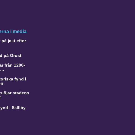
rna i media
på jakt efter
d på Orust
r från 1200-
a…
oriska fynd i
en
slöjar stadens
r
ynd i Skälby