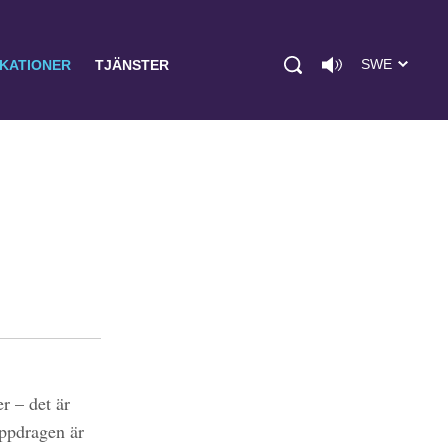
SWE
IKATIONER
TJÄNSTER
r – det är
uppdragen är