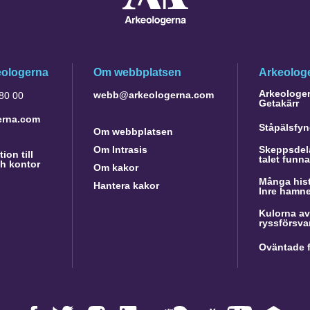
eologerna
Om webbplatsen
Arkeologe
Arkeologer 
webb@arkeologerna.com
 80 00
Getakärr
erna.com
Ståpälsfyn
Om webbplatsen
Om Intrasis
Skeppsdela
ion till
talet funn
h kontor
Om kakor
Många hist
Hantera kakor
Inre hamn
Kulorna av
ryssförsva
Oväntade f