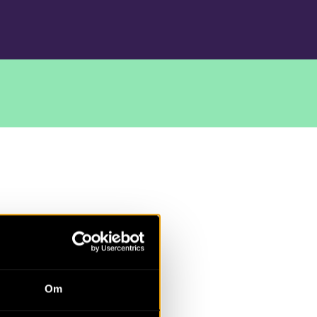
Uppland,
Om
dning vid