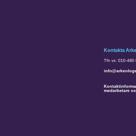
Kontakta Ark
Tfn vx: 010-480
info@arkeolog
Kontaktinformat
medarbetare oc