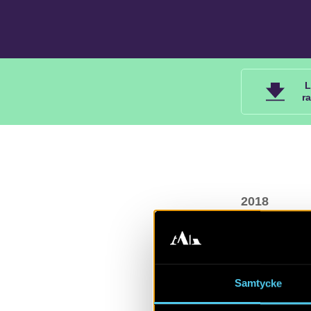
L
r
2018
Rapport 2018:
Upplands-Bro
Niclas Björck
Samtycke
Arkeologerna,