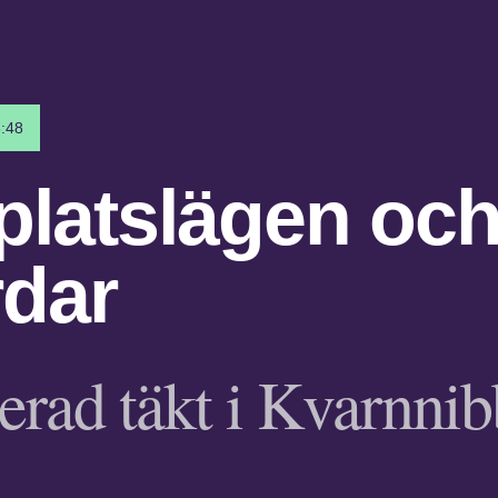
:48
platslägen oc
rdar
erad täkt i Kvarnnib