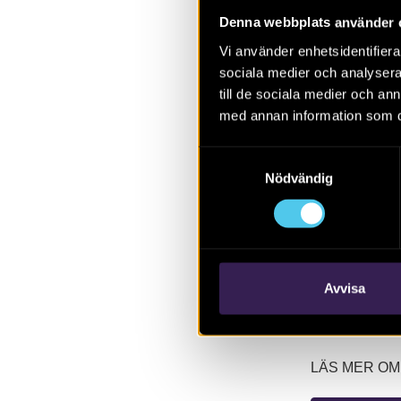
Kvarnnibble 
Denna webbplats använder 
utfördes i två
provgropar i 
Vi använder enhetsidentifierar
sociala medier och analysera 
perioden senm
till de sociala medier och a
boplatslämnin
med annan information som du 
I området not
Samtyckesval
som dominerad
Nödvändig
Härdringarna
och utgör där
Avvisa
LÄS MER OM