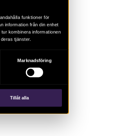
 steget grävdes
n under
andahålla funktioner för
n information från din enhet
 indikerar
 tur kombinera informationen
deras tjänster.
ar hällmark
Marknadsföring
ngre än 1850
Tillåt alla