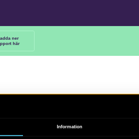
adda ner
apport här
48. Arkeologisk utredning, etapp 1 och 2. Stockholms län, 
 kommun, Håtuna socken, Kvarnnibble 2:53
Information
 Statens historiska museer har genomfört en arkeologisk utre