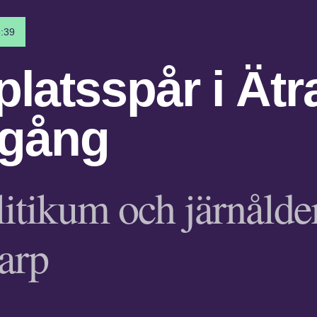
:39
latsspår i Ätr
lgång
itikum och järnålder
arp