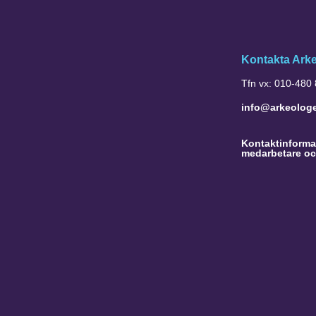
Kontakta Ark
Tfn vx: 010-480
info@arkeolog
Kontaktinformat
medarbetare oc