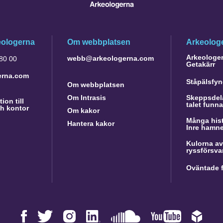
eologerna
Om webbplatsen
Arkeologe
Arkeologer 
webb@arkeologerna.com
 80 00
Getakärr
erna.com
Ståpälsfyn
Om webbplatsen
Om Intrasis
Skeppsdela
ion till
talet funn
h kontor
Om kakor
Många hist
Hantera kakor
Inre hamn
Kulorna av
ryssförsva
Oväntade f