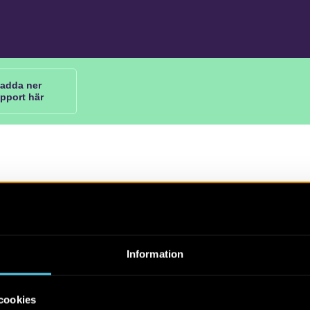
adda ner
apport här
39. Arkeologisk undersökning. Västra Götalands län, Västerg
kommun och socken, Ubbarp 8:20, Ulricehamn 264 och 266
Information
sson
i månad 2016 undersökte Arkeologerna de två närbelägna for
cookies