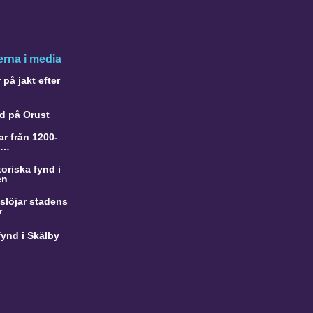
rna i media
på jakt efter
d på Orust
r från 1200-
a…
oriska fynd i
en
slöjar stadens
r
ynd i Skälby