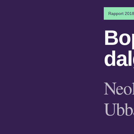
Rapport 2018
Bop
da
Neol
Ubb