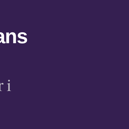
ans
 i