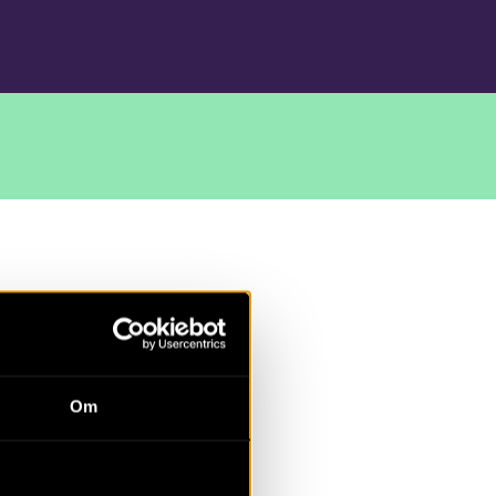
ötland,
Om
nlämningarna