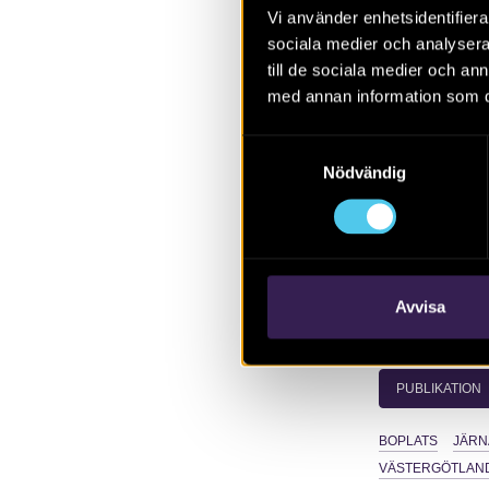
Ulricehamn 2
Vi använder enhetsidentifierar
genomfördes m
sociala medier och analysera 
har tidigare 
till de sociala medier och a
resulterade i
med annan information som du 
dokumenterade
Samtyckesval
fynd av tratt
Nödvändig
från neolitiku
Avvisa
LÄS MER OM
PUBLIKATION
BOPLATS
JÄRN
VÄSTERGÖTLAN