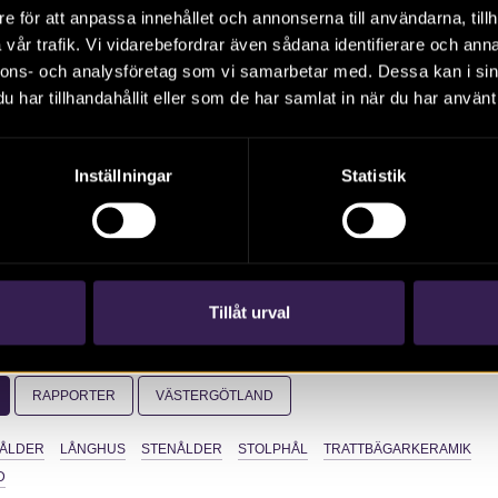
64 och 266 i Ubbarp strax utanför Ulricehamn. Undersökning
e för att anpassa innehållet och annonserna till användarna, tillh
ed anledning av detaljplanläggning av berört område. Forn
vår trafik. Vi vidarebefordrar även sådana identifierare och anna
varit föremål för en arkeologisk utredning och förundersökning
nnons- och analysföretag som vi samarbetar med. Dessa kan i sin
 boplatsspår från järnålder. Vid den arkeologiska undersökning
har tillhandahållit eller som de har samlat in när du har använt 
s ytterligare järnålderslämningar. Därutöver framkom två lå
bägarkeramik. Resultaten visar på flera bosättningsfaser med 
Inställningar
Statistik
m till äldre järnålder.
Tillåt urval
:
RAPPORTER
VÄSTERGÖTLAND
ÅLDER
LÅNGHUS
STENÅLDER
STOLPHÅL
TRATTBÄGARKERAMIK
D