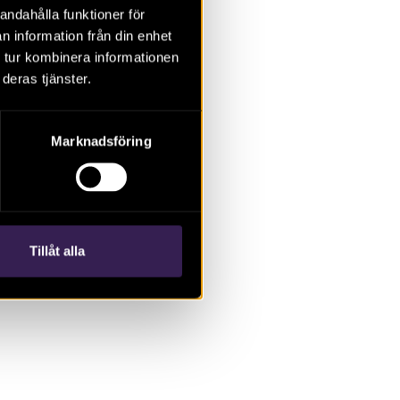
arna
andahålla funktioner för
lämningarna
n information från din enhet
 vilka
 tur kombinera informationen
en
deras tjänster.
nghus och
en spännvidd
Marknadsföring
Tillåt alla